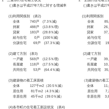
1 三重県の住宅着工状況 2 全国の住宅着工
( )書きは平成27年7月に対する増減率 ( )書きは平成27
(1)利用関係別 (表2) (1)利用関係
全体 740戸 (7.3％減) 全体 85,208戸 
持家 488戸 (13.8％増) 持家 26,910戸 
貸家 183戸 (28.8％減) 貸家 37,745戸 
給与住宅 0戸 (100％減) 給与住宅 656戸 
分譲住宅 69戸 (37.3％減) 分譲住宅 19,897戸
(2)建て方別 (表3) (2)建て方別
一戸建 569戸 (12.5％増) 一戸建 39,397戸
長屋建 118戸 (17.5％減) 長屋建 10,512戸 
共同住宅 53戸 (64.4％減) 共同住宅 35,229戸
(3)建築物の着工床面積 （3)建築物の着工
全体 127千m2（20.5％減） 全体 11,071千m
居住用 81千m2（4.3％減） 居住用 7,209千m
非居住用 45千m2（39.0％減） 非居住用 3,862千m
(4)各市町の住宅着工新設状況 (表4)