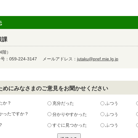
先
策課
4階）
：059-224-3147
メールアドレス：
jutaku@pref.mie.lg.jp
ためにみなさまのご意見をお聞かせください
たか？
充分だった
ふつう
かったですか？
分かりやすかった
ふつう
？
すぐに見つかった
ふつう