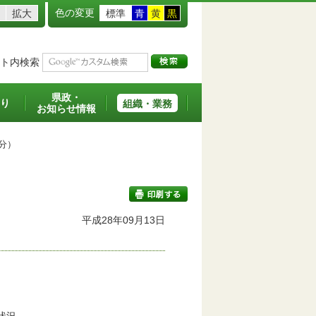
色の変更
拡大
標準
青
黄
黒
ト内検索
県政・
り
組織・業務
お知らせ情報
分）
平成28年09月13日
印刷する
。