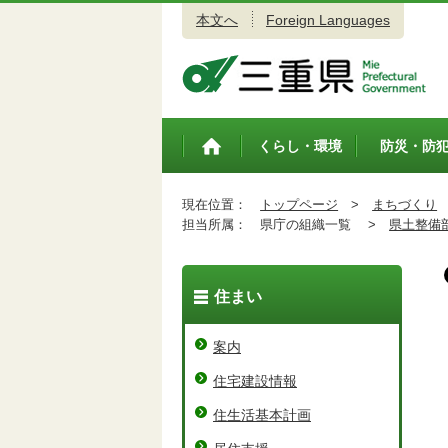
本文へ
Foreign Languages
三重県公式ウェブサイト
くらし・環境
防災・防
トップペ
ージ
現在位置：
トップページ
>
まちづくり
担当所属：
県庁の組織一覧 >
県土整備
住まい
案内
住宅建設情報
住生活基本計画