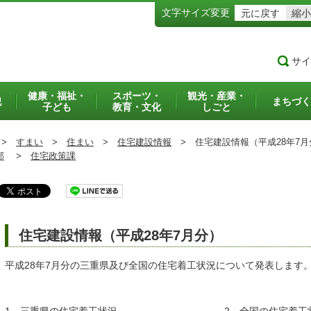
文字サイズ変更
元に戻す
縮小
サイ
健康・福祉・
スポーツ・
観光・産業・
犯
まちづく
子ども
教育・文化
しごと
>
すまい
>
住まい
>
住宅建設情報
>
住宅建設情報（平成28年7月
部
>
住宅政策課
住宅建設情報（平成28年7月分）
平成28年7月分の三重県及び全国の住宅着工状況について発表します