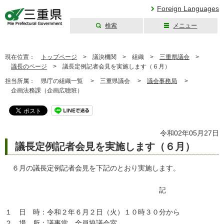
Foreign Languages
検索
メニュー
三重県公式ウェブ
サイト
現在位置：
トップページ
>
議決機関 >
組織 >
三重県議会
>
議長のページ
>
議長定例記者会見を実施します（６月）
担当所属：
県庁の組織一覧 >
三重県議会 >
議会事務局
>
企画法務課（企画広聴班）
令和02年05月27日
議長定例記者会見を実施します（６月）
６月の議長定例記者会見を下記のとおり実施します。
記
１ 日 時：令和２年６月２日（火）１０時３０分から
２ 場 所：議事堂 全員協議会室