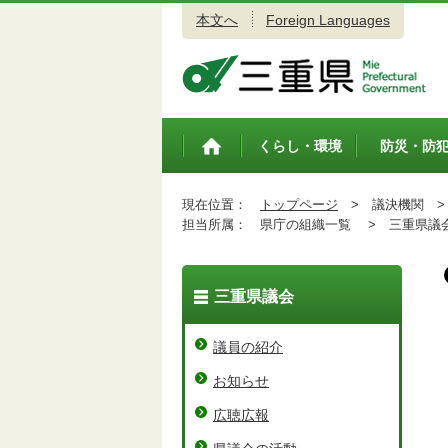
本文へ
Foreign Languages
三重県公式ウェブサイト
くらし・環境
防災・防
トップペ
ージ
現在位置：
トップページ
>
議決機関 >
担当所属：
県庁の組織一覧 >
三重県議
三重県議会
議員の紹介
お知らせ
広聴広報