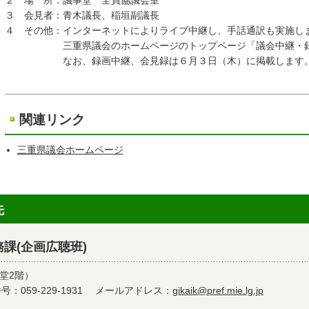
２ 場 所：議事堂 全員協議会室
３ 会見者：青木議長、稲垣副議長
４ その他：インターネットによりライブ中継し、手話通訳も実施し
三重県議会のホームページのトップページ「議会中継・録画
なお、録画中継、会見録は６月３日（木）に掲載します
関連リンク
三重県議会ホームページ
先
課(企画広聴班)
堂2階）
：059-229-1931
メールアドレス：
gikaik@pref.mie.lg.jp