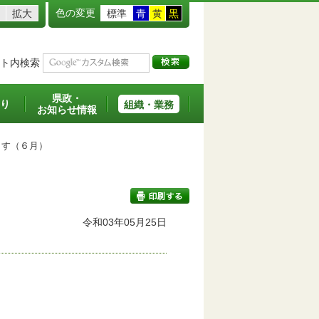
色の変更
拡大
標準
青
黄
黒
ト内検索
県政・
り
組織・業務
お知らせ情報
す（６月）
令和03年05月25日
印刷する