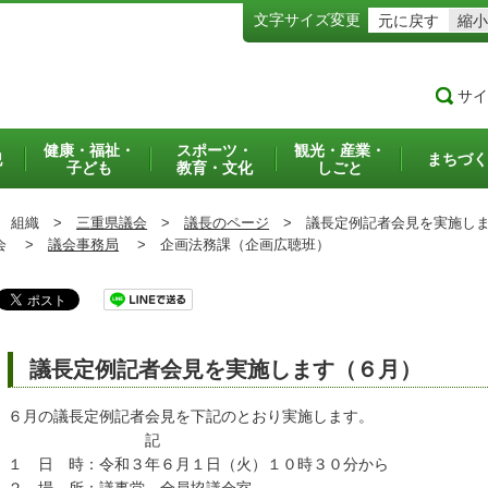
文字サイズ変更
元に戻す
縮小
サイ
健康・福祉・
スポーツ・
観光・産業・
犯
まちづく
子ども
教育・文化
しごと
組織 >
三重県議会
>
議長のページ
>
議長定例記者会見を実施しま
会 >
議会事務局
>
企画法務課（企画広聴班）
議長定例記者会見を実施します（６月）
６月の議長定例記者会見を下記のとおり実施します。
記
１ 日 時：令和３年６月１日（火）１０時３０分から