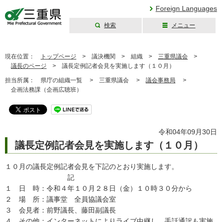
Foreign Languages
検索
メニュー
三重県公式ウェブ
サイト
現在位置：
トップページ
>
議決機関 >
組織 >
三重県議会
>
議長のページ
>
議長定例記者会見を実施します（１０月）
担当所属：
県庁の組織一覧 >
三重県議会 >
議会事務局
>
企画法務課（企画広聴班）
令和04年09月30日
議長定例記者会見を実施します（１０月）
１０月の議長定例記者会見を下記のとおり実施します。
記
１ 日 時：令和４年１０月２８日（金）１０時３０分から
２ 場 所：議事堂 全員協議会室
３ 会見者：前野議長、藤田副議長
４ その他：インターネットによりライブ中継し、手話通訳も実施