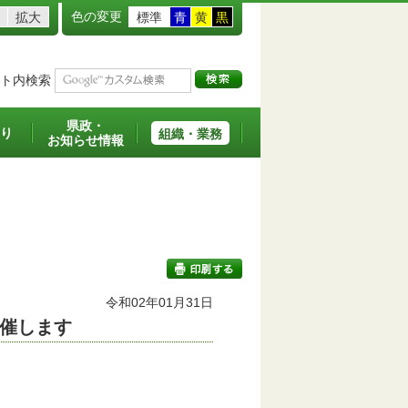
色の変更
拡大
標準
青
黄
黒
ト内検索
県政・
り
組織・業務
お知らせ情報
令和02年01月31日
催します
印刷する