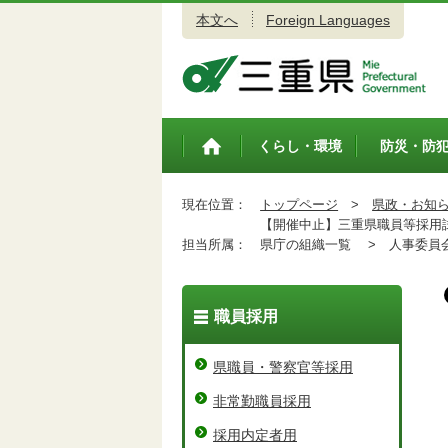
本文へ
Foreign Languages
三重県公式ウェブサイト
くらし・環境
防災・防
トップペ
ージ
現在位置：
トップページ
>
県政・お知
【開催中止】三重県職員等採用
担当所属：
県庁の組織一覧 >
人事委員会
職員採用
県職員・警察官等採用
非常勤職員採用
採用内定者用