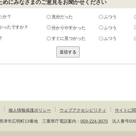
ためにみなさまのご意見をお聞かせください
たか？
充分だった
ふつう
かったですか？
分かりやすかった
ふつう
？
すぐに見つかった
ふつう
個人情報保護ポリシー
ウェブアクセシビリティ
サイトに関
 三重県津市広明町13番地 三重県庁電話案内：
059-224-3070
法人番号50000