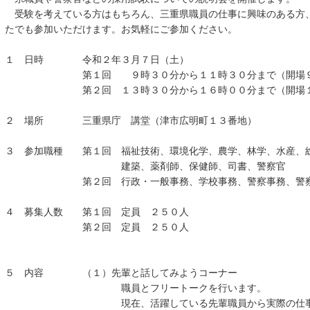
受験を考えている方はもちろん、三重県職員の仕事に興味のある方
たでも参加いただけます。お気軽にご
１ 日時 令和２年３月７日（土）
第１回 ９時３０分から１１時３０分まで（開
第２回 １３時３０分から１６時００分まで（開場
２ 場所 三重県庁 講堂（津市広明町１３番地）
３ 参加職種 第１回 福祉技術、環境化学、農学、林学、水産、
建築、薬剤師、保健師、司書、警察官
第２回 行政・一般事務、学校事務、警察事務、警
４ 募集人数 第１回 定員 ２５０人
第２回 定員 ２５０人
５ 内容 （１）先輩と話してみようコーナー
職員とフリートークを行います。
現在、活躍している先輩職員から実際の仕事内容