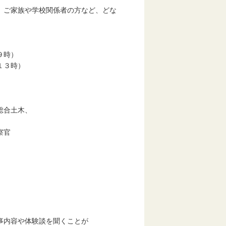
、ご家族や学校関係者の方など、どな
参加ください。
場９時）
１３時）
総合土木、
察官
や体験談を聞くことが