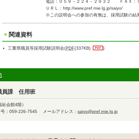
電話：０５９－２２４－２９３２ ＦＡＸ：０５９
ＵＲＬ：http://www.pref.mie.lg.jp/saiyo/
※この説明会への参加の有無は、採用試験の結果に一
関連資料
三重県職員等採用試験説明会(
PDF
(337KB)
)
先
職員課 任用班
福祉会館4階）
：059-226-7545
メールアドレス：
saiyo@pref.mie.lg.jp