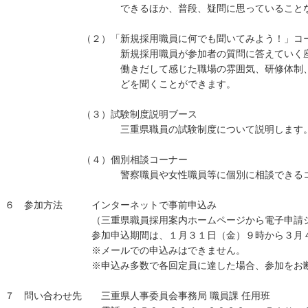
できるほか、普段、疑問に思っていることなどを質
（２）「新規採用職員に何でも聞いてみよう！」コー
新規採用職員が参加者の質問に答えていく座談会
働きだして感じた職場の雰囲気、研修体制、働く前
どを聞くことができます。
（３）試験制度説明ブース
三重県職員の試験制度について説明します
（４）個別相談コーナー
警察職員や女性職員等に個別に相談できるコーナー
６ 参加方法 インターネットで事前申込み
（三重県職員採用案内ホームページから電子申請システ
参加申込期間は、１月３１日（金）９時から３月４日（
※メールでの申込みはできません。
※申込み多数で各回定員に達した場合、参加をお断り
７ 問い合わせ先 三重県人事委員会事務局 職員課 任用班