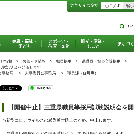
文字サイズ変更
元に戻す
縮小
サイ
健康・福祉・
スポーツ・
観光・産業・
犯
まちづく
子ども
教育・文化
しごと
らせ情報
>
お知らせ情報
>
職員採用
>
県職員・警察官等採用
>
試験説明会を開催します
事務局 >
人事委員会事務局
>
職員課（任用班）
【開催中止】三重県職員等採用試験説明会を開
※新型コロナウイルスの感染拡大防止のため、中止します。
県職員や警察官などの採用試験についての説明会を開催します。