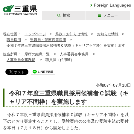
Foreign Languages
検索
メニュー
三重県公式ウェブ
サイト
現在位置：
トップページ
>
県政・お知らせ情報
>
お知らせ情報
>
職員採用
>
県職員・警察官等採用
>
令和７年度三重県職員採用候補者Ｃ試験（キャリア不問枠）を実施します
担当所属：
県庁の組織一覧 >
人事委員会事務局 >
人事委員会事務局
>
職員課（任用班）
令和07年07月18日
令和７年度三重県職員採用候補者Ｃ試験（キ
ャリア不問枠）を実施します
令和７年度三重県職員採用候補者Ｃ試験（キャリア不問枠）を以
下のとおり実施することとし、受験案内の公表及び受験申込の受付
を本日（７月１８日）から開始しました。