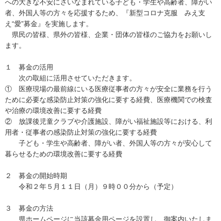
への大きな不安にさいなまれている子ども・学生や高齢者、障がい
者、外国人等の方々を応援するため、『新型コロナ克服 みえ支
え“愛”募金』を実施します。
県民の皆様、県外の皆様、企業・団体の皆様のご協力をお願いし
ます。
１ 募金の活用
次の取組に活用させていただきます。
① 医療現場の最前線にいる医療従事者の方々が安全に業務を行う
ために必要な感染防止対策の強化に要する経費、医療機関での検査
や治療の環境改善に要する経費
② 放課後児童クラブや介護施設、障がい福祉施設等における、利
用者・従事者の感染防止対策の強化に要する経費
子ども・学生や高齢者、障がい者、外国人等の方々が安心して
暮らせるための環境改善に要する経費
２ 募金の開始時期
令和２年５月１１日（月）９時００分から（予定）
３ 募金の方法
県ホームページに当該募金用ページを設置し、御案内いたしま