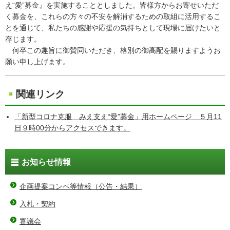
え“愛”募金』を実施することとしました。皆様方からお寄せいただ
く募金を、これらの方々の不安を解消するための取組に活用するこ
とを通じて、私たちの感謝や応援の気持ちとして現場に届けたいと
存じます。
何卒この趣旨に御賛同いただき、格別の御高配を賜りますようお
願い申し上げます。
関連リンク
「新型コロナ克服 みえ支え“愛”募金」用ホームページ ５月11
日９時00分からアクセスできます。
お知らせ情報
企画提案コンペ等情報（公告・結果）
入札・契約
審議会