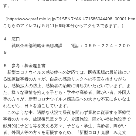
す。
（https://www.pref.mie.lg.jp/D1SENRYAKU/71586044498_00001.h
こちらのアドレスは５月11日9時00分からアクセスできます。）
４ 窓口
戦略企画部戦略企画総務課 電話：０５９－２２４－２００
９
５ 参考：募金趣意書
新型コロナウイルス感染症への対応では、医療現場の最前線にい
る医療従事者の方々が、自身の感染リスクへの不安を抱えながら
も、感染拡大の防止、感染者の治療に御尽力いただいています。ま
た、様々な事情を抱える子ども・学生や高齢者、障がい者、外国人
等の方々が、新型コロナウイルス感染症への大きな不安にさいなま
れながら、日々を過ごしています。
このような中、過酷な状況で昼夜を問わず業務に従事する医療従
事者の方々や、放課後児童クラブ、介護施設、障がい福祉施設等で
献身的に子ども等を支える方々、子ども・学生、高齢者、障がい
者、外国人等の方々を応援するため、『新型コロナ克服 みえ支