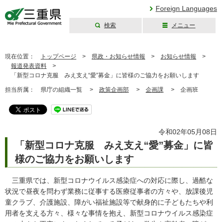
Foreign Languages
検索
メニュー
三重県公式ウェブ
サイト
現在位置：
トップページ
>
県政・お知らせ情報
>
お知らせ情報
>
報道発表資料
>
「新型コロナ克服 みえ支え“愛”募金」に皆様のご協力をお願いします
担当所属：
県庁の組織一覧 >
政策企画部
>
企画課
>
企画班
令和02年05月08日
「新型コロナ克服 みえ支え“愛”募金」に皆
様のご協力をお願いします
三重県では、新型コロナウイルス感染症への対応に際し、過酷な
状況で昼夜を問わず業務に従事する医療従事者の方々や、放課後児
童クラブ、介護施設、障がい福祉施設等で献身的に子どもたちや利
用者を支える方々、様々な事情を抱え、新型コロナウイルス感染症