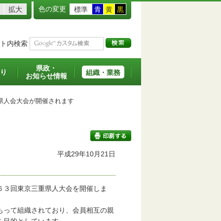
色の変更
拡大
標準
青
黄
黒
ト内検索
県政・
り
組織・業務
お知らせ情報
人会大会が開催されます
平成29年10月21日
印刷する
６３回東京三重県人大会を開催しま
もって組織されており、会員相互の親