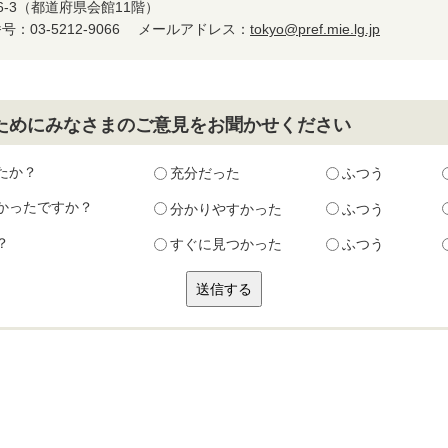
6-3（都道府県会館11階）
：03-5212-9066
メールアドレス：
tokyo@pref.mie.lg.jp
ためにみなさまのご意見をお聞かせください
たか？
充分だった
ふつう
かったですか？
分かりやすかった
ふつう
？
すぐに見つかった
ふつう