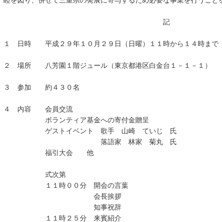
睦を図り、併せて三重県の発展に寄与するため必要な事業を行うこと
記
１ 日時 平成２９年１０月２９日（日曜）１１時から１４時まで
２ 場所 八芳園１階ジュール（東京都港区白金台１－１－１）
３ 参加 約４３０名
４ 内容 会員交流
ボランティア基金への寄付金贈呈
ゲストイベント 歌手 山崎 ていじ 氏
落語家 林家 菊丸 氏
福引大会 他
式次第
１１時００分 開会の言葉
会長挨拶
知事祝辞
１１時２５分 来賓紹介