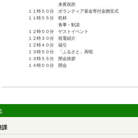
来賓祝辞
１１時５０分 ボランティア基金寄付金贈呈式
１１時５５分 乾杯
食事・歓談
１２時００分 ゲストイベント
１２時３０分 祝電紹介
１２時４０分 福引
１３時５０分 「ふるさと」斉唱
１３時５５分 閉会挨拶
１４時００分 閉会
先
整課