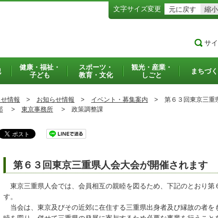
文字サイズ変更
元に戻す
縮小
サイ
健康・福祉・
スポーツ・
観光・産業・
犯
まちづく
子ども
教育・文化
しごと
らせ情報
>
お知らせ情報
>
イベント・募集案内
>
第６３回東京三重県
部
>
東京事務所
>
政策調整課
第６３回東京三重県人会大会が開催されます
東京三重県人会では、会員相互の親睦を図るため、下記のとおり第
す。
当会は、東京及びその近郊に在住する三重県出身者及び縁故の者を