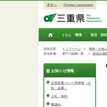
本文へ
Foreign Languages
三重県公式ウェブサイト
くらし・環境
防災・防
トップペ
ージ
現在位置：
トップページ
>
県政・お知
担当所属：
県庁の組織一覧 >
政策企画
お知らせ情報
企画提案コンペ等情報（公
告・結果）
入札・契約
審議会