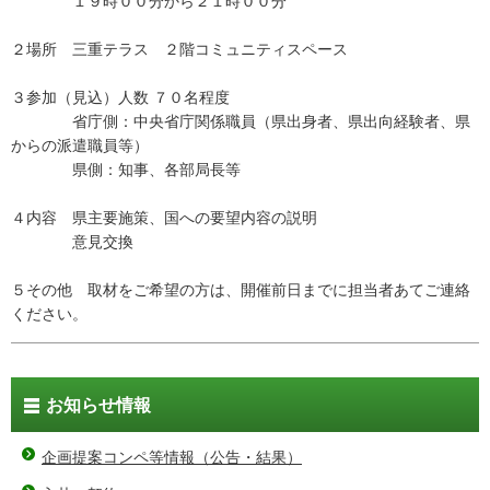
１９時００分から２１時００分
２場所 三重テラス ２階コミュニティスペース
３参加（見込）人数 ７０名程度
省庁側：中央省庁関係職員（県出身者、県出向経験者、県
からの派遣職員等）
県側：知事、各部局長等
４内容 県主要施策、国への要望内容の説明
意見交換
５その他 取材をご希望の方は、開催前日までに担当者あてご連絡
ください。
お知らせ情報
企画提案コンペ等情報（公告・結果）