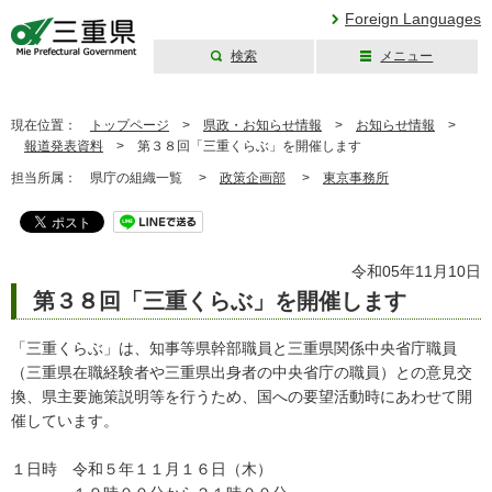
Foreign Languages
検索
メニュー
三重県公式ウェブ
サイト
現在位置：
トップページ
>
県政・お知らせ情報
>
お知らせ情報
>
報道発表資料
>
第３８回「三重くらぶ」を開催します
担当所属：
県庁の組織一覧 >
政策企画部
>
東京事務所
令和05年11月10日
第３８回「三重くらぶ」を開催します
「三重くらぶ」は、知事等県幹部職員と三重県関係中央省庁職員
（三重県在職経験者や三重県出身者の中央省庁の職員）との意見交
換、県主要施策説明等を行うため、国への要望活動時にあわせて開
催しています。
１日時 令和５年１１月１６日（木）