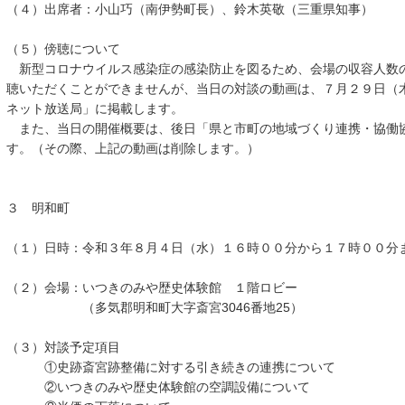
（４）出席者：小山巧（南伊勢町長）、鈴木英敬（三重県知事）
（５）傍聴について
新型コロナウイルス感染症の感染防止を図るため、会場の収容人数
聴いただくことができませんが、当日の対談の動画は、７月２９日（
ネット放送局」に掲載します。
また、当日の開催概要は、後日「県と市町の地域づくり連携・協働
す。（その際、上記の動画は削除します。）
３ 明和町
（１）日時：令和３年８月４日（水）１６時００分から１７時００分
（２）会場：いつきのみや歴史体験館 １階ロビー
（多気郡明和町大字斎宮3046番地25）
（３）対談予定項目
①史跡斎宮跡整備に対する引き続きの連携について
②いつきのみや歴史体験館の空調設備について