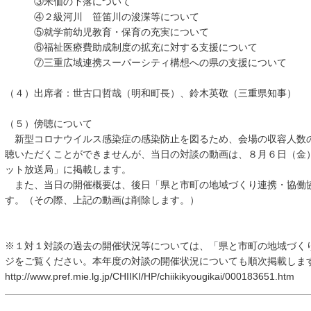
③米価の下落について
④２級河川 笹笛川の浚渫等について
⑤就学前幼児教育・保育の充実について
⑥福祉医療費助成制度の拡充に対する支援について
⑦三重広域連携スーパーシティ構想への県の支援について
（４）出席者：世古口哲哉（明和町長）、鈴木英敬（三重県知事）
（５）傍聴について
新型コロナウイルス感染症の感染防止を図るため、会場の収容人数
聴いただくことができませんが、当日の対談の動画は、８月６日（金
ット放送局」に掲載します。
また、当日の開催概要は、後日「県と市町の地域づくり連携・協働
す。（その際、上記の動画は削除します。）
※１対１対談の過去の開催状況等については、「県と市町の地域づくり
ジをご覧ください。本年度の対談の開催状況についても順次掲載しま
http://www.pref.mie.lg.jp/CHIIKI/HP/chiikikyougikai/000183651.htm