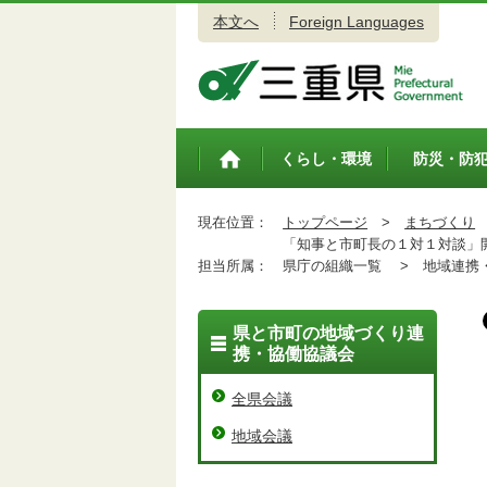
本文へ
Foreign Languages
三重県公式ウェブサイト
くらし・環境
防災・防
トップペ
ージ
現在位置：
トップページ
>
まちづくり
「知事と市町長の１対１対談」開
担当所属：
県庁の組織一覧 >
地域連携・
県と市町の地域づくり連
携・協働協議会
全県会議
地域会議