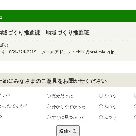
先
地域づくり推進課 地域づくり推進班
2階）
：059-224-2219
メールアドレス：
chiiki@pref.mie.lg.jp
ためにみなさまのご意見をお聞かせください
たか？
充分だった
ふつう
かったですか？
分かりやすかった
ふつう
？
すぐに見つかった
ふつう