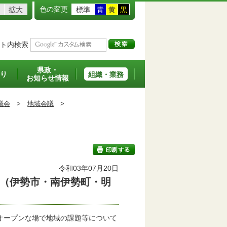
色の変更
拡大
標準
青
黄
黒
ト内検索
県政・
り
組織・業務
お知らせ情報
議会
>
地域会議
>
令和03年07月20日
（伊勢市・南伊勢町・明
印刷する
オープンな場で地域の課題等について