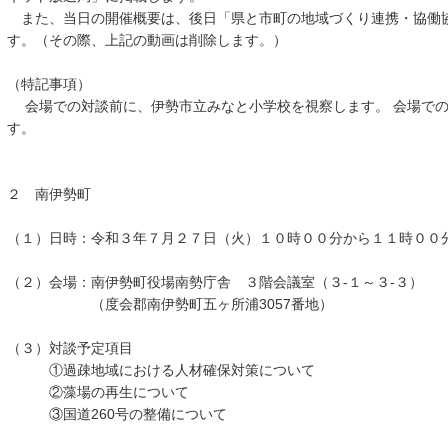
また、当日の開催概要は、後日「県と市町の地域づくり連携・協働
す。（その際、上記の動画は削除します。）
（特記事項）
会場での対談前に、伊勢市立みなと小学校を視察します。 会場での
す。
２ 南伊勢町
（１）日時：令和３年７月２７日（火）１０時００分から１１時００
（２）会場：南伊勢町役場南勢庁舎 ３階会議室（３-１～３-３）
（度会郡南伊勢町五ヶ所浦3057番地）
（３）対談予定項目
①過疎地域における人材確保対策について
②藻場の再生について
③国道260号の整備について