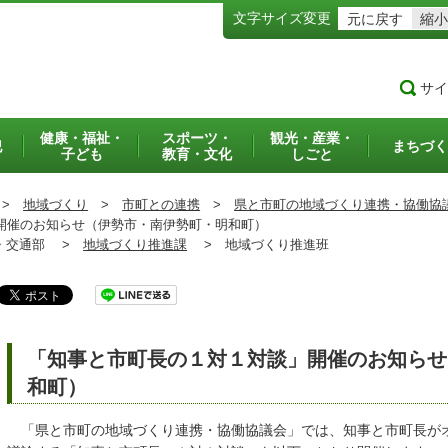
文字サイズ変更
元に戻す
縮小
サイ
健康・福祉・
スポーツ・
観光・産業・
犯
まちづく
子ども
教育・文化
しごと
>
地域づくり
>
市町との連携
>
県と市町の地域づくり連携・協働協
催のお知らせ（伊勢市・南伊勢町・明和町）
交通部 >
地域づくり推進課
>
地域づくり推進班
「知事と市町長の１対１対談」開催のお知らせ
和町）
「県と市町の地域づくり連携・協働協議会」では、知事と市町長が