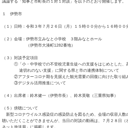
議論する「知事と市町長の１対１対談」を以下のとおり開催します。
１ 伊勢市
（１）日時：令和３年７月２６日（月）１５時００分から１６時００
（２）会場：伊勢市立みなと小学校 ３階みなとホール
（伊勢市大湊町1282番地）
（３）対談予定項目
①「小・中学校での不登校児童生徒への支援をはじめとした、高
途切れのない支援」に関する県と市の連携体制について
②アフターコロナ期を見据えた観光需要の回復に向けた取り組
③デジタル活用推進について
（４）出席者：鈴木健一（伊勢市長）、鈴木英敬（三重県知事）
（５）傍聴について
新型コロナウイルス感染症の感染防止を図るため、会場の収容人数
聴いただくことができませんが、当日の対談の動画は、７月２８日（
ネット放送局」に掲載します。