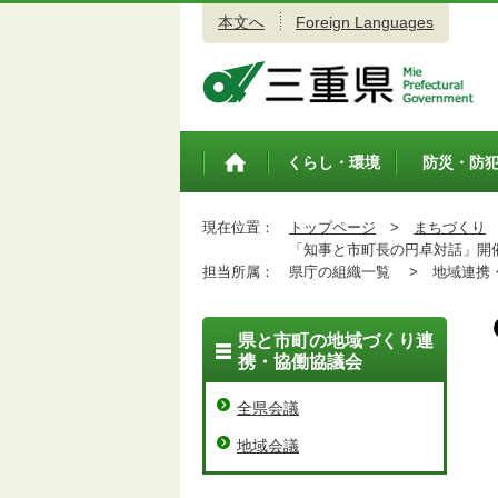
本文へ
Foreign Languages
三重県公式ウェブサイト
くらし・環境
防災・防
トップペ
ージ
現在位置：
トップページ
>
まちづくり
「知事と市町長の円卓対話」開
担当所属：
県庁の組織一覧 >
地域連携・
県と市町の地域づくり連
携・協働協議会
全県会議
地域会議