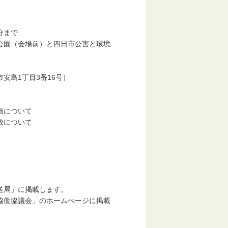
分まで
公園（会場前）と四日市公害と環境
安島1丁目3番16号）
画について
致について
局」に掲載します。
協働協議会」のホームぺージに掲載