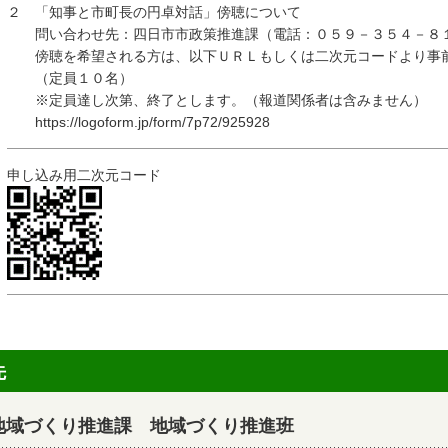
２ 「知事と市町長の円卓対話」傍聴について
問い合わせ先：四日市市政策推進課（電話：０５９－３５４－８
傍聴を希望される方は、以下ＵＲＬもしくは二次元コードより事
（定員１０名）
※定員達し次第、終了とします。（報道関係者は含みません）
https://logoform.jp/form/7p72/925928
申し込み用二次元コード
先
地域づくり推進課 地域づくり推進班