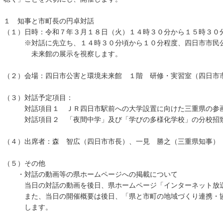
１ 知事と市町長の円卓対話
（１）日時：令和７年３月１８日（火）１４時３０分から１５時３０
※対話に先立ち、１４時３０分頃から１０分程度、四日市市民
未来館の展示を視察します。
（２）会場：四日市公害と環境未来館 １階 研修・実習室（四日市市
（３）対話予定項目：
対話項目１ ＪＲ四日市駅前への大学設置に向けた三重県の参
対話項目２ 「夜間中学」及び「学びの多様化学校」の分校招
（４）出席者：森 智広（四日市市長）、一見 勝之（三重県知事）
（５）その他
・対話の動画等の県ホームページへの掲載について
当日の対話の動画を後日、県ホームページ「インターネット放送
また、当日の開催概要は後日、「県と市町の地域づくり連携・
します。