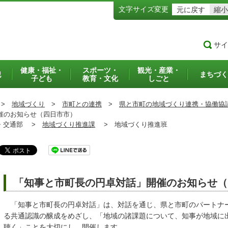
文字サイズ変更
元に戻す
縮小
サイ
健康・福祉・
スポーツ・
観光・産業・
犯
まちづく
子ども
教育・文化
しごと
>
地域づくり
>
市町との連携
>
県と市町の地域づくり連携・協働協
催のお知らせ（四日市市）
交通部 >
地域づくり推進課
>
地域づくり推進班
「知事と市町長の円卓対話」開催のお知らせ（
「知事と市町長の円卓対話」は、対話を通じ、県と市町のパートナ
る共通認識の醸成をめざし、「地域の諸課題について、知事が地域に
聴く」ことを大切にし、開催します。