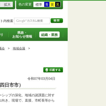
色の変更
拡大
標準
青
黄
黒
ト内検索
県政・
り
組織・業務
お知らせ情報
議会
>
地域会議
>
令和07年03月04日
四日市市）
印刷する
ーシップの深化、地域の諸課題に対す
出向き、現場で、直接、市町長等から