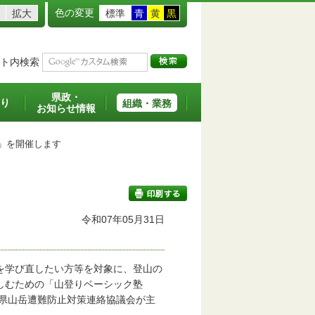
色の変更
拡大
標準
青
黄
黒
ト内検索
県政・
り
組織・業務
お知らせ情報
」を開催します
令和07年05月31日
印刷する
を学び直したい方等を対象に、登山の
しむための「山登りベーシック塾
重県山岳遭難防止対策連絡協議会が主