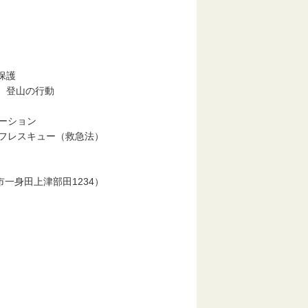
保護
登山の行動
ーション
レスキュー（救急法）
身田上津部田1234）