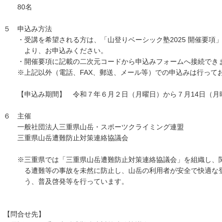
80名
５ 申込み方法
・受講を希望される方は、「山登りベーシック塾2025 開催要項
より、お申込みください。
・開催要項に記載の二次元コードから申込みフォームへ接続でき
※上記以外（電話、FAX、郵送、メール等）での申込みは行って
【申込み期間】 令和７年６月２日（月曜日）から７月14日（月
６ 主催
一般社団法人三重県山岳・スポーツクライミング連盟
三重県山岳遭難防止対策連絡協議会
※三重県では「三重県山岳遭難防止対策連絡協議会」を組織し、関
る遭難等の事故を未然に防止し、山岳の利用者が安全で快適な登
う、普及啓発等を行っています。
【問合せ先】