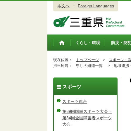
本文へ
Foreign Languages
三重県公式ウェブサイト
くらし・環境
防災・防
トップペ
ージ
現在位置：
トップページ
>
スポーツ・
担当所属：
県庁の組織一覧 >
地域連携・
スポーツ
スポーツ総合
第89回国民スポーツ大会・
第34回全国障害者スポーツ
大会