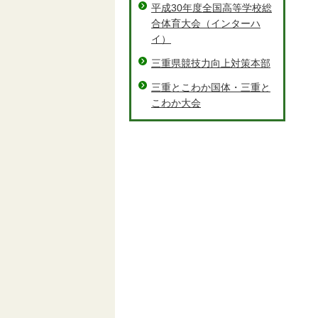
平成30年度全国高等学校総
合体育大会（インターハ
イ）
三重県競技力向上対策本部
三重とこわか国体・三重と
こわか大会