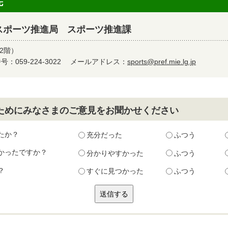
先
スポーツ推進局 スポーツ推進課
2階）
：059-224-3022
メールアドレス：
sports@pref.mie.lg.jp
ためにみなさまのご意見をお聞かせください
たか？
充分だった
ふつう
かったですか？
分かりやすかった
ふつう
？
すぐに見つかった
ふつう