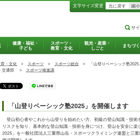
文字サイズ変更
元に戻す
縮小
サイ
健康・福祉・
スポーツ・
観光・産業・
犯
まちづく
子ども
教育・文化
しごと
教育・文化
>
スポーツ
>
スポーツ総合
>
「山登りベーシック塾2025
交通部 >
スポーツ推進課
「山登りベーシック塾2025」を開催します
登山初心者やこれから山登りを始めたい方、初級の登山知識・技術
リスクを知り、基本的な登山知識・技術を身につけ、登山を安全に楽
2025」を一般社団法人三重県山岳・スポーツクライミング連盟と三