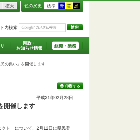
色の変更
拡大
標準
青
黄
黒
ト内検索
県政・
り
組織・業務
お知らせ情報
県民の集い」を開催します
平成31年02月28日
を開催します
印刷する
クト」について、2月12日に県民登