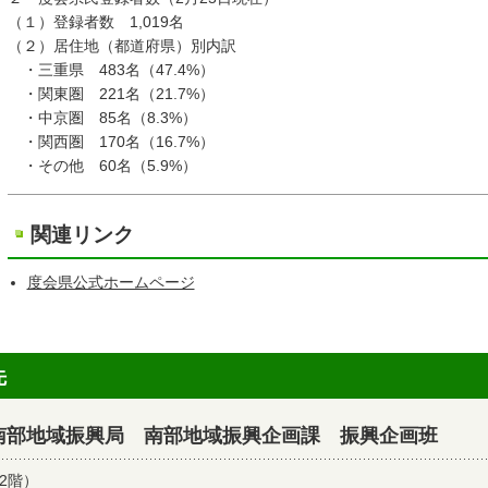
（１）登録者数 1,019名
（２）居住地（都道府県）別内訳
・三重県 483名（47.4%）
・関東圏 221名（21.7%）
・中京圏 85名（8.3%）
・関西圏 170名（16.7%）
・その他 60名（5.9%）
関連リンク
度会県公式ホームページ
先
南部地域振興局 南部地域振興企画課 振興企画班
2階）