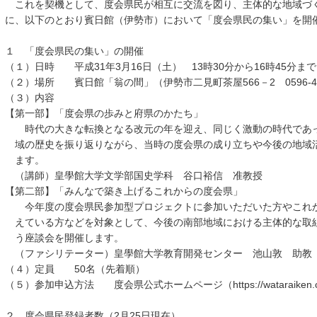
これを契機として、度会県民が相互に交流を図り、主体的な地域づ
に、以下のとおり賓日館（伊勢市）において「度会県民の集い」を開
１ 「度会県民の集い」の開催
（１）日時 平成31年3月16日（土） 13時30分から16時45分まで
（２）場所 賓日館「翁の間」（伊勢市二見町茶屋566－2 0596-43-
（３）内容
【第一部】「度会県の歩みと府県のかたち」
時代の大きな転換となる改元の年を迎え、同じく激動の時代であっ
域の歴史を振り返りながら、当時の度会県の成り立ちや今後の地域
ます。
（講師）皇學館大学文学部国史学科 谷口裕信 准教授
【第二部】「みんなで築き上げるこれからの度会県」
今年度の度会県民参加型プロジェクトに参加いただいた方やこれか
えている方などを対象として、今後の南部地域における主体的な取
う座談会を開催します。
（ファシリテーター）皇學館大学教育開発センター 池山敦 助教
（４）定員 50名（先着順）
（５）参加申込方法 度会県公式ホームページ（https://wataraiken
２ 度会県民登録者数（2月25日現在）