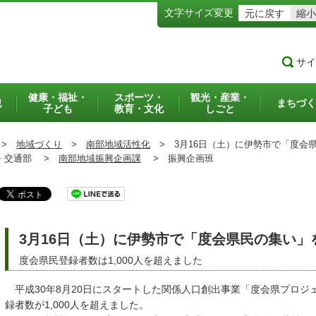
文字サイズ変更
元に戻す
縮小
サイ
健康・福祉・
スポーツ・
観光・産業・
犯
まちづく
子ども
教育・文化
しごと
>
地域づくり
>
南部地域活性化
>
3月16日（土）に伊勢市で「度会
交通部 >
南部地域振興企画課
>
振興企画班
3月16日（土）に伊勢市で「度会県民の集い」
度会県民登録者数は1,000人を超えました
平成30年8月20日にスタートした関係人口創出事業「度会県プロジェ
録者数が1,000人を超えました。