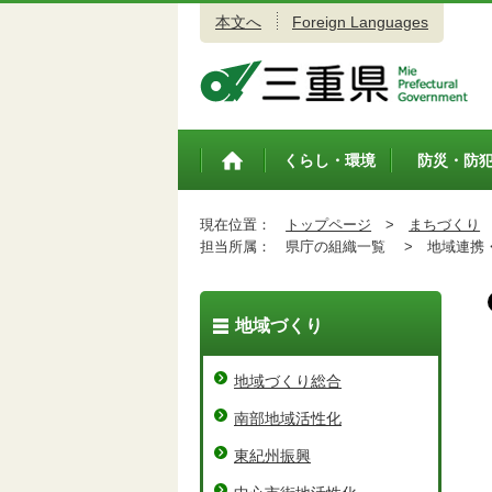
本文へ
Foreign Languages
三重県公式ウェブサイト
くらし・環境
防災・防
トップペ
ージ
現在位置：
トップページ
>
まちづくり
担当所属：
県庁の組織一覧 >
地域連携・
地域づくり
地域づくり総合
南部地域活性化
東紀州振興