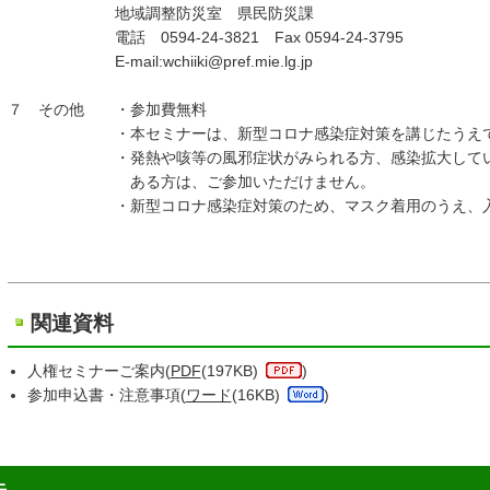
地域調整防災室 県民防災課
電話 0594-24-3821 Fax 0594-24-3795
E-mail:wchiiki@pref.mie.lg.jp
７ その他 ・参加費無料
・本セミナーは、新型コロナ感染症対策を講じたうえで
・発熱や咳等の風邪症状がみられる方、感染拡大している国
ある方は、ご参加いただけません。
・新型コロナ感染症対策のため、マスク着用のうえ、入場
関連資料
人権セミナーご案内(
PDF
(197KB)
)
参加申込書・注意事項(
ワード
(16KB)
)