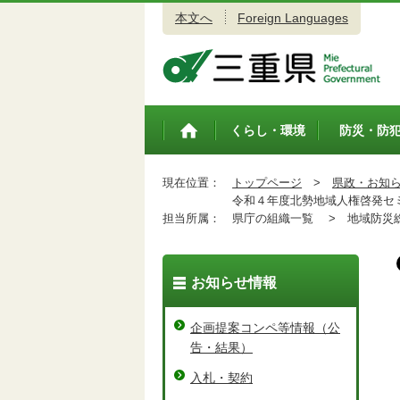
本文へ
Foreign Languages
三重県公式ウェブサイト
くらし・環境
防災・防
トップペ
ージ
現在位置：
トップページ
>
県政・お知
令和４年度北勢地域人権啓発セ
担当所属：
県庁の組織一覧 >
地域防災総
お知らせ情報
企画提案コンペ等情報（公
告・結果）
入札・契約