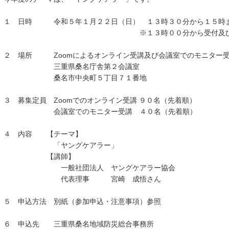
１ 日時 令和５年１月２２日（日） １３時３０分から１５時
※１３時００分から受付及び接続
２ 場所 Zoomによるオンライン受講及び会議室でのモニター
三重県桑名庁舎第２会議室
桑名市中央町５丁目７１番地
３ 募集定員 Zoomでのオンライン受講 ９０名（先着順）
会議室でのモニター受講 ４０名（先着順）
４ 内容 【テーマ】
「ヤングケアラー」
【講師】
一般社団法人 ヤングケアラー協会
代表理事 宮崎 成悟さん
５ 申込方法 別紙（参加申込・注意事項）参照
６ 申込先 三重県桑名地域防災総合事務所