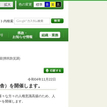
色の変更
拡大
標準
青
黄
黒
ト内検索
県政・
り
組織・業務
お知らせ情報
室(県民防災課)
令和04年11月22日
舎）を開催します。
印刷する
様々な方々の人権意識高揚のため、人
ーを開催します。