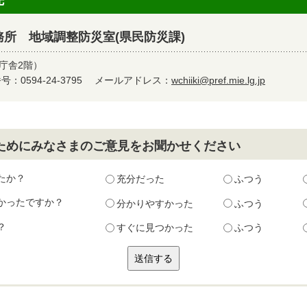
先
所 地域調整防災室(県民防災課)
名庁舎2階）
：0594-24-3795
メールアドレス：
wchiiki@pref.mie.lg.jp
ためにみなさまのご意見をお聞かせください
たか？
充分だった
ふつう
かったですか？
分かりやすかった
ふつう
？
すぐに見つかった
ふつう