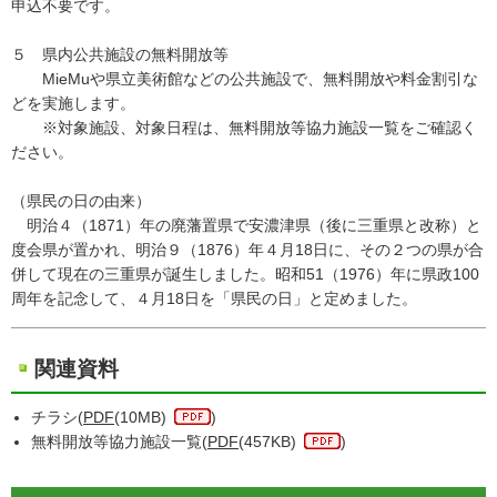
申込不要です。
５ 県内公共施設の無料開放等
MieMuや県立美術館などの公共施設で、無料開放や料金割引な
どを実施します。
※対象施設、対象日程は、無料開放等協力施設一覧をご確認く
ださい。
（県民の日の由来）
明治４（1871）年の廃藩置県で安濃津県（後に三重県と改称）と
度会県が置かれ、明治９（1876）年４月18日に、その２つの県が合
併して現在の三重県が誕生しました。昭和51（1976）年に県政100
周年を記念して、４月18日を「県民の日」と定めました。
関連資料
チラシ(
PDF
(10MB)
)
無料開放等協力施設一覧(
PDF
(457KB)
)