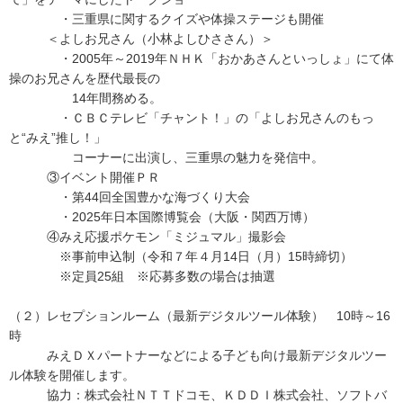
・三重県に関するクイズや体操ステージも開催
＜よしお兄さん（小林よしひささん）＞
・2005年～2019年ＮＨＫ「おかあさんといっしょ」にて体
操のお兄さんを歴代最長の
14年間務める。
・ＣＢＣテレビ「チャント！」の「よしお兄さんのもっ
と“みえ”推し！」
コーナーに出演し、三重県の魅力を発信中。
③イベント開催ＰＲ
・第44回全国豊かな海づくり大会
・2025年日本国際博覧会（大阪・関西万博）
④みえ応援ポケモン「ミジュマル」撮影会
※事前申込制（令和７年４月14日（月）15時締切）
※定員25組 ※応募多数の場合は抽選
（２）レセプションルーム（最新デジタルツール体験） 10時～16
時
みえＤＸパートナーなどによる子ども向け最新デジタルツー
ル体験を開催します。
協力：株式会社ＮＴＴドコモ、ＫＤＤＩ株式会社、ソフトバ