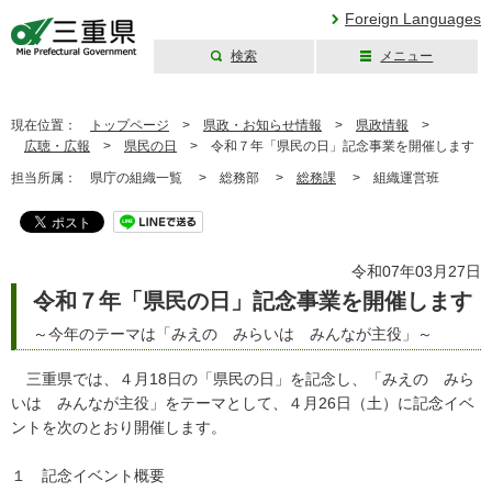
Foreign Languages
検索
メニュー
三重県公式ウェブ
サイト
現在位置：
トップページ
>
県政・お知らせ情報
>
県政情報
>
広聴・広報
>
県民の日
>
令和７年「県民の日」記念事業を開催します
担当所属：
県庁の組織一覧 >
総務部 >
総務課
>
組織運営班
令和07年03月27日
令和７年「県民の日」記念事業を開催します
～今年のテーマは「みえの みらいは みんなが主役」～
三重県では、４月18日の「県民の日」を記念し、「みえの みら
いは みんなが主役」をテーマとして、４月26日（土）に記念イベ
ントを次のとおり開催します。
１ 記念イベント概要