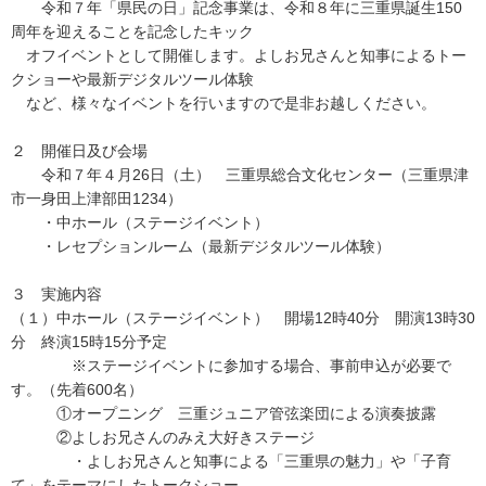
令和７年「県民の日」記念事業は、令和８年に三重県誕生150
周年を迎えることを記念したキック
オフイベントとして開催します。よしお兄さんと知事によるトー
クショーや最新デジタルツール体験
など、様々なイベントを行いますので是非お越しください。
２ 開催日及び会場
令和７年４月26日（土） 三重県総合文化センター（三重県津
市一身田上津部田1234）
・中ホール（ステージイベント）
・レセプションルーム（最新デジタルツール体験）
３ 実施内容
（１）中ホール（ステージイベント） 開場12時40分 開演13時30
分 終演15時15分予定
※ステージイベントに参加する場合、事前申込が必要で
す。（先着600名）
①オープニング 三重ジュニア管弦楽団による演奏披露
②よしお兄さんのみえ大好きステージ
・よしお兄さんと知事による「三重県の魅力」や「子育
て」をテーマにしたトークショー