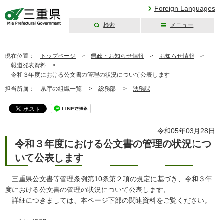
Foreign Languages
検索
メニュー
三重県公式ウェブ
サイト
現在位置：
トップページ
>
県政・お知らせ情報
>
お知らせ情報
>
報道発表資料
>
令和３年度における公文書の管理の状況について公表します
担当所属：
県庁の組織一覧 >
総務部 >
法務課
令和05年03月28日
令和３年度における公文書の管理の状況につ
いて公表します
三重県公文書等管理条例第10条第２項の規定に基づき、令和３年
度における公文書の管理の状況について公表します。
詳細につきましては、本ページ下部の関連資料をご覧ください。