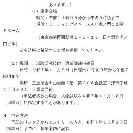
あります。）
イ）東京会場
時間：午前１１時０５分から午後５時頃まで
場所：ミーティングスペースＡＰ虎ノ門１１階
Ｅルーム
（東京都港区西新橋１－６－１５ 日本酒造虎ノ
門ビル）
※申込時に希望する会場を選択してください。
（２）機関士、試験研究技師、職業訓練指導員
日時：令和７年１１月９日（日曜日） 午前９時から午後７
時頃まで
場所：三重県吉田山会館２階 第２０６会議室（津市栄町
１丁目８９１ 三重県庁前）
（申込者多数の場合、人物試験を令和７年１１月１６日
（日曜日）に指定することがあります。）
４ 申込方法
下記のリンク先からエントリーのうえ、令和７年１０月２３日
（木曜日）までに、募集案内に記載