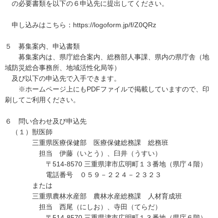
の必要書類を以下の６申込先に提出してください。
申し込みはこちら：https://logoform.jp/f/Z0QRz
５ 募集案内、申込書類
募集案内は、県庁総合案内、総務部人事課、県内の県庁舎（地
域防災総合事務所、地域活性化局等）
及び以下の申込先で入手できます。
※ホームページ上にもPDFファイルで掲載していますので、印
刷してご利用ください。
６ 問い合わせ及び申込先
（１）獣医師
三重県医療保健部 医療保健総務課 総務班
担当 伊藤（いとう）、臼井（うすい）
〒514-8570 三重県津市広明町１３番地（県庁４階）
電話番号 ０５９－２２４－２３２３
または
三重県農林水産部 農林水産総務課 人材育成班
担当 西尾（にしお）、寺田（てらだ）
〒514-8570 三重県津市広明町１３番地（県庁６階）