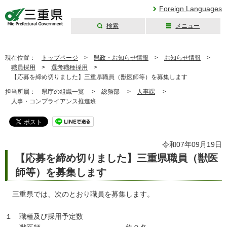
Foreign Languages
検索
メニュー
三重県公式ウェブ
サイト
現在位置：
トップページ
>
県政・お知らせ情報
>
お知らせ情報
>
職員採用
>
選考職種採用
>
【応募を締め切りました】三重県職員（獣医師等）を募集します
担当所属：
県庁の組織一覧 >
総務部 >
人事課
>
人事・コンプライアンス推進班
令和07年09月19日
【応募を締め切りました】三重県職員（獣医
師等）を募集します
三重県では、次のとおり職員を募集します。
１ 職種及び採用予定数