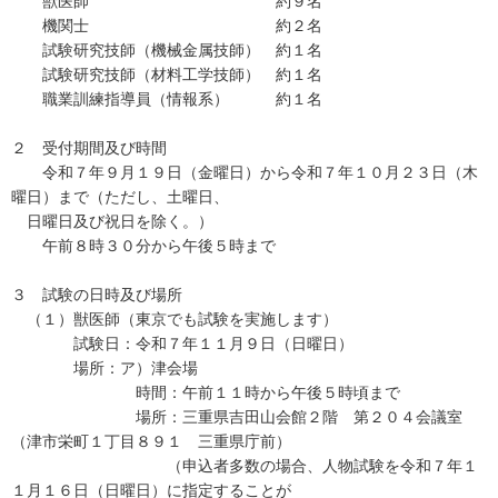
獣医師 約９名
機関士 約２名
試験研究技師（機械金属技師） 約１名
試験研究技師（材料工学技師） 約１名
職業訓練指導員（情報系） 約１名
２ 受付期間及び時間
令和７年９月１９日（金曜日）から令和７年１０月２３日（木
曜日）まで（ただし、土曜日、
日曜日及び祝日を除く。）
午前８時３０分から午後５時まで
３ 試験の日時及び場所
（１）獣医師（東京でも試験を実施します）
試験日：令和７年１１月９日（日曜日）
場所：ア）津会場
時間：午前１１時から午後５時頃まで
場所：三重県吉田山会館２階 第２０４会議室
（津市栄町１丁目８９１ 三重県庁前）
（申込者多数の場合、人物試験を令和７年１
１月１６日（日曜日）に指定することが