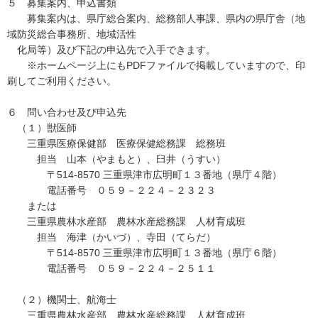
５ 募集案内、申込書類
募集案内は、県庁総合案内、総務部人事課、県内の県庁舎（地
域防災総合事務所、地域活性
化局等）及び下記の申込先で入手できます。
※ホームページ上にもPDFファイルで掲載していますので、印
刷してご利用ください。
６ 問い合わせ及び申込先
（１）獣医師
三重県医療保健部 医療保健総務課 総務班
担当 山本（やまもと）、臼井（うすい）
〒514-8570 三重県津市広明町１３番地（県庁４階）
電話番号 ０５９－２２４－２３２３
または
三重県農林水産部 農林水産総務課 人材育成班
担当 海津（かいづ）、寺田（てらだ）
〒514-8570 三重県津市広明町１３番地（県庁６階）
電話番号 ０５９－２２４－２５１１
（２）機関士、航海士
三重県農林水産部 農林水産総務課 人材育成班