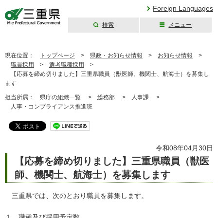
Foreign Languages
検索
メニュー
三重県公式ウェブ
サイト
現在位置：
トップページ
>
県政・お知らせ情報
>
お知らせ情報
>
職員採用
>
選考職種採用
>
【応募を締め切りました】三重県職員（獣医師、機関士、航海士）を募集し
ます
担当所属：
県庁の組織一覧 >
総務部 >
人事課
>
人事・コンプライアンス推進班
令和08年04月30日
【応募を締め切りました】三重県職員（獣医
師、機関士、航海士）を募集します
三重県では、次のとおり職員を募集します。
１ 職種及び採用予定数