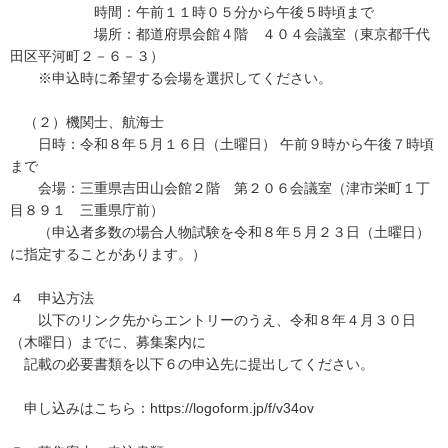
時間：午前１１時０５分から午後５時頃まで
場所：都道府県会館４階 ４０４会議室（東京都千代
田区平河町２－６－３）
※申込時に希望する会場を選択してください。
（２）機関士、航海士
日時：令和８年５月１６日（土曜日） 午前９時から午後７時頃
まで
会場：三重県吉田山会館２階 第２０６会議室（津市栄町１丁
目８９１ 三重県庁前）
（申込者多数の場合人物試験を令和８年５月２３日（土曜日）
に指定することがあります。）
４ 申込方法
以下のリンク先からエントリーのうえ、令和８年４月３０日
（木曜日）までに、募集案内に
記載の必要書類を以下６の申込先に提出してください。
申し込みはこちら：https://logoform.jp/f/v34ov