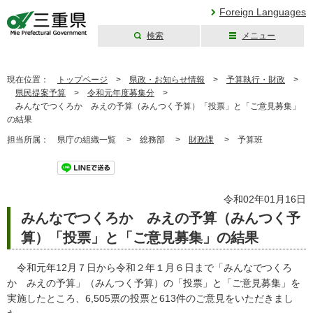
Foreign Languages
検索
メニュー
三重県公式ウェブ
サイト
現在位置：
トップページ
>
県政・お知らせ情報
>
予算執行・財政
>
県民提案予算
>
令和元年度募集分
>
みんなでつくろか みえの予算（みんつく予算）「投票」と「ご意見募集」
の結果
担当所属：
県庁の組織一覧 >
総務部 >
財政課
>
予算班
令和02年01月16日
みんなでつくろか みえの予算（みんつく予
算）「投票」と「ご意見募集」の結果
令和元年12月７日から令和２年１月６日まで「みんなでつくろ
か みえの予算」（みんつく予算）の「投票」と「ご意見募集」を
実施したところ、6,505票の投票と613件のご意見をいただきまし