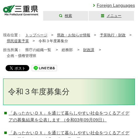
Foreign Languages
検索
メニュー
三重県公式ウェブ
サイト
現在位置：
トップページ
>
県政・お知らせ情報
>
予算執行・財政
>
県民提案予算
>
令和３年度募集分
担当所属：
県庁の組織一覧 >
総務部 >
財政課
>
企画・債権管理班
令和３年度募集分
「あったかいＤＸ」を通じて暮らしやすい社会をつくるアイデ
アの募集結果を公表します
（令和03年09月09日）
「あったかいＤＸ」を通じて暮らしやすい社会をつくるアイデ