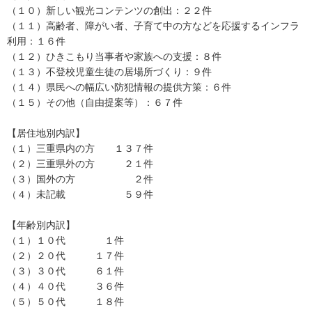
（１０）新しい観光コンテンツの創出：２２件
（１１）高齢者、障がい者、子育て中の方などを応援するインフラ
利用：１６件
（１２）ひきこもり当事者や家族への支援：８件
（１３）不登校児童生徒の居場所づくり：９件
（１４）県民への幅広い防犯情報の提供方策：６件
（１５）その他（自由提案等）：６７件
【居住地別内訳】
（１）三重県内の方 １３７件
（２）三重県外の方 ２１件
（３）国外の方 ２件
（４）未記載 ５９件
【年齢別内訳】
（１）１０代 １件
（２）２０代 １７件
（３）３０代 ６１件
（４）４０代 ３６件
（５）５０代 １８件