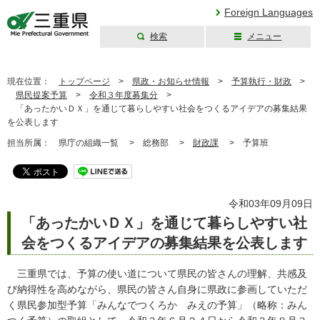
Foreign Languages
検索
メニュー
三重県公式ウェブ
サイト
現在位置：
トップページ
>
県政・お知らせ情報
>
予算執行・財政
>
県民提案予算
>
令和３年度募集分
>
「あったかいＤＸ」を通じて暮らしやすい社会をつくるアイデアの募集結果
を公表します
担当所属：
県庁の組織一覧 >
総務部 >
財政課
>
予算班
令和03年09月09日
「あったかいＤＸ」を通じて暮らしやすい社
会をつくるアイデアの募集結果を公表します
三重県では、予算の使い道について県民の皆さんの理解、共感及
び納得性を高めながら、県民の皆さん自身に県政に参画していただ
く県民参加型予算「みんなでつくろか みえの予算」（略称：みん