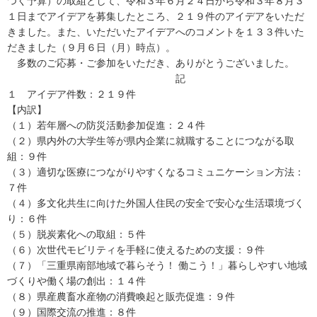
つく予算）の取組として、令和３年６月２４日から令和３年８月３
１日までアイデアを募集したところ、２１９件のアイデアをいただ
きました。また、いただいたアイデアへのコメントを１３３件いた
だきました（９月６日（月）時点）。
多数のご応募・ご参加をいただき、ありがとうございました。
記
１ アイデア件数：２１９件
【内訳】
（１）若年層への防災活動参加促進：２４件
（２）県内外の大学生等が県内企業に就職することにつながる取
組：９件
（３）適切な医療につながりやすくなるコミュニケーション方法：
７件
（４）多文化共生に向けた外国人住民の安全で安心な生活環境づく
り：６件
（５）脱炭素化への取組：５件
（６）次世代モビリティを手軽に使えるための支援：９件
（７）「三重県南部地域で暮らそう！ 働こう！」暮らしやすい地域
づくりや働く場の創出：１４件
（８）県産農畜水産物の消費喚起と販売促進：９件
（９）国際交流の推進：８件