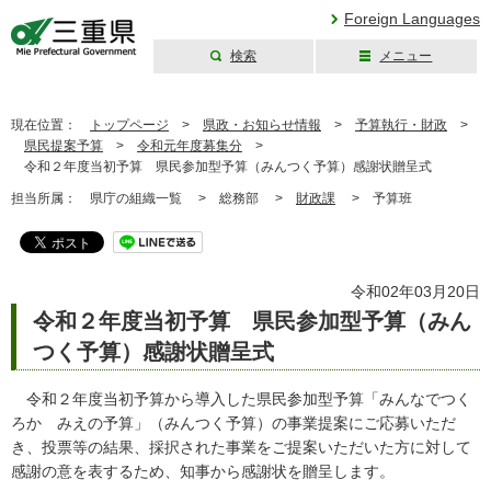
Foreign Languages
検索
メニュー
三重県公式ウェブ
サイト
現在位置：
トップページ
>
県政・お知らせ情報
>
予算執行・財政
>
県民提案予算
>
令和元年度募集分
>
令和２年度当初予算 県民参加型予算（みんつく予算）感謝状贈呈式
担当所属：
県庁の組織一覧 >
総務部 >
財政課
>
予算班
令和02年03月20日
令和２年度当初予算 県民参加型予算（みん
つく予算）感謝状贈呈式
令和２年度当初予算から導入した県民参加型予算「みんなでつく
ろか みえの予算」（みんつく予算）の事業提案にご応募いただ
き、投票等の結果、採択された事業をご提案いただいた方に対して
感謝の意を表するため、知事から感謝状を贈呈します。