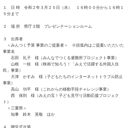
１ 日 時 令和２年３月２５日（水） １６時００分から１６時１
５分まで
２ 場 所 県庁３階 プレゼンテーションルーム
３ 出席者
＜みんつく予算 事業のご提案者＞ ※括弧内はご提案いただいた
事業名
石田 礼子 様（みんなでつくる避難所プロジェクト事業）
山根 一枝 様（映画で知ろう！「みえで活躍する外国人住
民」事業）
大津 かすみ 様（子どもたちのインターネットトラブル防止
事業）
高山 功平 様（これからの移動手段チャレンジ事業）
西 保則 様（みえの宝！子ども見守り活動応援プロジェク
ト）
＜三重県＞
知事 鈴木 英敬 ほか
４ 贈呈式次第