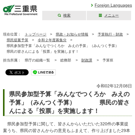
Foreign Languages
検索
メニュー
三重県公式ウェブ
サイト
現在位置：
トップページ
>
県政・お知らせ情報
>
予算執行・財政
>
県民提案予算
>
令和２年度募集分
>
県民参加型予算「みんなでつくろか みえの予算」（みんつく予算）
県民の皆さんによる「投票」を実施します！
担当所属：
県庁の組織一覧 >
総務部 >
財政課
>
予算班
令和02年12月08日
県民参加型予算「みんなでつくろか みえの
予算」（みんつく予算） 県民の皆さ
んによる「投票」を実施します！
県民参加型予算に関して、皆さんからいただいた320件の事業提
案うち、県民の皆さんからの意見もふまえて、作り上げました29本