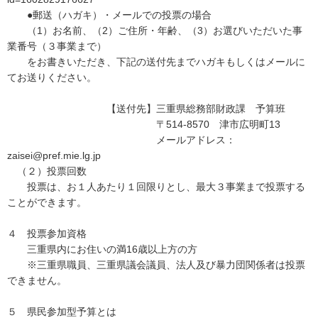
●郵送（ハガキ）・メールでの投票の場合
（1）お名前、（2）ご住所・年齢、（3）お選びいただいた事
業番号（３事業まで）
をお書きいただき、下記の送付先までハガキもしくはメールに
てお送りください。
【送付先】三重県総務部財政課 予算班
〒514-8570 津市広明町13
メールアドレス：
zaisei@pref.mie.lg.jp
（２）投票回数
投票は、お１人あたり１回限りとし、最大３事業まで投票する
ことができます。
４ 投票参加資格
三重県内にお住いの満16歳以上方の方
※三重県職員、三重県議会議員、法人及び暴力団関係者は投票
できません。
５ 県民参加型予算とは