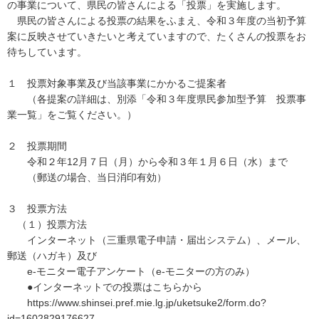
の事業について、県民の皆さんによる「投票」を実施します。
県民の皆さんによる投票の結果をふまえ、令和３年度の当初予算
案に反映させていきたいと考えていますので、たくさんの投票をお
待ちしています。
１ 投票対象事業及び当該事業にかかるご提案者
（各提案の詳細は、別添「令和３年度県民参加型予算 投票事
業一覧」をご覧ください。）
２ 投票期間
令和２年12月７日（月）から令和３年１月６日（水）まで
（郵送の場合、当日消印有効）
３ 投票方法
（１）投票方法
インターネット（三重県電子申請・届出システム）、メール、
郵送（ハガキ）及び
e-モニター電子アンケート（e-モニターの方のみ）
●インターネットでの投票はこちらから
https://www.shinsei.pref.mie.lg.jp/uketsuke2/form.do?
id=1602829176627