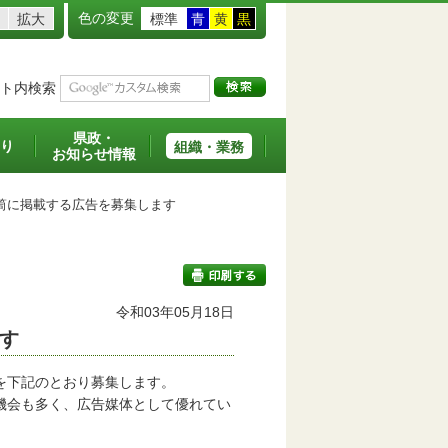
色の変更
拡大
標準
青
黄
黒
ト内検索
県政・
り
組織・業務
お知らせ情報
に掲載する広告を募集します
令和03年05月18日
す
印刷する
を下記のとおり募集します。
機会も多く、広告媒体として優れてい