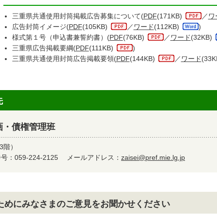
三重県共通使用封筒掲載広告募集について(
PDF
(171KB)
／
ワ
広告封筒イメージ(
PDF
(105KB)
／
ワード
(112KB)
)
様式第１号（申込書兼誓約書）(
PDF
(76KB)
／
ワード
(32KB)
三重県広告掲載要綱(
PDF
(111KB)
)
三重県共通使用封筒広告掲載要領(
PDF
(144KB)
／
ワード
(33K
先
画・債権管理班
3階）
：059-224-2125
メールアドレス：
zaisei@pref.mie.lg.jp
ためにみなさまのご意見をお聞かせください