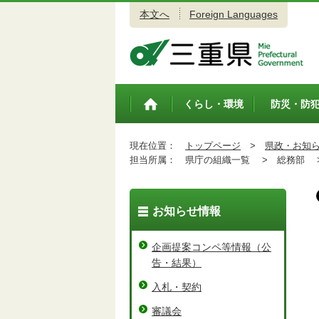
本文へ
Foreign Languages
三重県公式ウェブサイト
くらし・環境
防災・防
トップペ
ージ
現在位置：
トップページ
>
県政・お知
担当所属：
県庁の組織一覧 >
総務部 
お知らせ情報
企画提案コンペ等情報（公
告・結果）
入札・契約
審議会