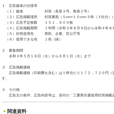
１ 広告媒体の仕様等
（１）媒体 封筒（長形３号、角形２号）
（２）広告掲載場所 封筒裏面（５cm×１０cm×３枠（３社分）
（３）広告予定枚数 １０１，６００枚
（４）広告掲載期間 １年間（令和３年８月９日から令和４年８
（５）封筒使用先 県民、企業、官公庁等
（６）使用できる色 １色（緑）
２ 募集期間
令和３年５月１８日（火）から６月１日（火）まで
３ 広告掲載価格
広告掲載価格（印刷費を含む）は１枠当たり１７２，７２０円（消
す。
４ その他
広告主の条件、広告内容等は、添付の「三重県共通使用封筒掲載広
関連資料