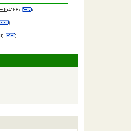
ード
(41KB)
)
)
B)
)