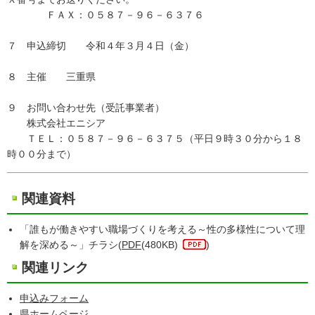
ＦＡＸ：０５８７－９６－６３７６
７ 申込締切 令和４年３月４日（金）
８ 主催 三重県
９ お問い合わせ先（受託事業者）
株式会社エニシア
ＴＥＬ：０５８７－９６－６３７５（平日９時３０分から１８
時００分まで）
関連資料
「誰もが働きやすい職場づくりを考える～性の多様性について理
解を深める～」チラシ(
PDF
(480KB)
)
関連リンク
申込みフォーム
県ホームページ