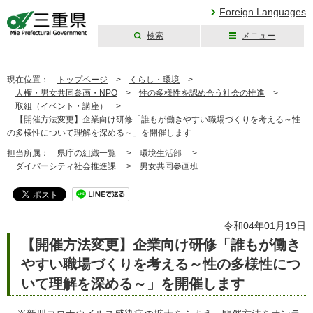
Foreign Languages
検索
メニュー
三重県公式ウェブ
サイト
現在位置：
トップページ
>
くらし・環境
>
人権・男女共同参画・NPO
>
性の多様性を認め合う社会の推進
>
取組（イベント・講座）
>
【開催方法変更】企業向け研修「誰もが働きやすい職場づくりを考える～性
の多様性について理解を深める～」を開催します
担当所属：
県庁の組織一覧 >
環境生活部
>
ダイバーシティ社会推進課
>
男女共同参画班
令和04年01月19日
【開催方法変更】企業向け研修「誰もが働き
やすい職場づくりを考える～性の多様性につ
いて理解を深める～」を開催します