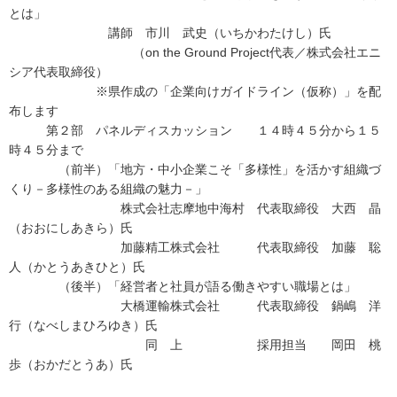
とは」
講師 市川 武史（いちかわたけし）氏
（on the Ground Project代表／株式会社エニ
シア代表取締役）
※県作成の「企業向けガイドライン（仮称）」を配
布します
第２部 パネルディスカッション １４時４５分から１５
時４５分まで
（前半）「地方・中小企業こそ「多様性」を活かす組織づ
くり－多様性のある組織の魅力－」
株式会社志摩地中海村 代表取締役 大西 晶
（おおにしあきら）氏
加藤精工株式会社 代表取締役 加藤 聡
人（かとうあきひと）氏
（後半）「経営者と社員が語る働きやすい職場とは」
大橋運輸株式会社 代表取締役 鍋嶋 洋
行（なべしまひろゆき）氏
同 上 採用担当 岡田 桃
歩（おかだとうあ）氏