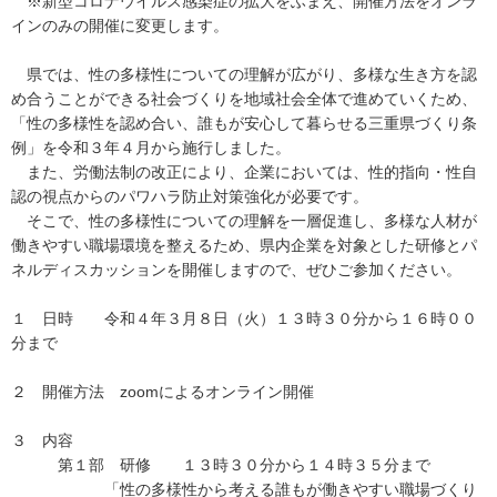
※新型コロナウイルス感染症の拡大をふまえ、開催方法をオンラ
インのみの開催に変更します。
県では、性の多様性についての理解が広がり、多様な生き方を認
め合うことができる社会づくりを地域社会全体で進めていくため、
「性の多様性を認め合い、誰もが安心して暮らせる三重県づくり条
例」を令和３年４月から施行しました。
また、労働法制の改正により、企業においては、性的指向・性自
認の視点からのパワハラ防止対策強化が必要です。
そこで、性の多様性についての理解を一層促進し、多様な人材が
働きやすい職場環境を整えるため、県内企業を対象とした研修とパ
ネルディスカッションを開催しますので、ぜひご参加ください。
１ 日時 令和４年３月８日（火）１３時３０分から１６時００
分まで
２ 開催方法 zoomによるオンライン開催
３ 内容
第１部 研修 １３時３０分から１４時３５分まで
「性の多様性から考える誰もが働きやすい職場づくり