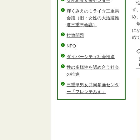
女性相談支援センター
性
ず
輝くみえのミライ☆三重県
め
会議（旧：女性の大活躍推
条
進三重県会議）
に
拉致問題
め
NPO
ダイバーシティ社会推進
（
性の多様性を認め合う社会
の推進
三重県男女共同参画センタ
ー「フレンテみえ」