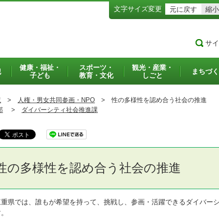
文字サイズ変更
元に戻す
縮小
サイ
健康・福祉・
スポーツ・
観光・産業・
犯
まちづく
子ども
教育・文化
しごと
境
>
人権・男女共同参画・NPO
>
性の多様性を認め合う社会の推進
部
>
ダイバーシティ社会推進課
性の多様性を認め合う社会の推進
重県では、誰もが希望を持って、挑戦し、参画・活躍できるダイバーシ
す。