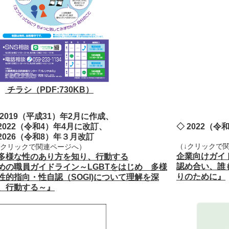
チラシ（PDF:730KB）
 2019（平成31）年2月に作成、
022（令和4）年4月に改訂、
◇ 2022（令
2026（令和8）年３月改訂
（↓クリックで
↓クリックで関連ページへ）
企業向けガイ
多様な性のあり方を知り、行動する
認め合い、誰
めの職員ガイドライン～LGBTをはじめ 多様
りのために
』
性的指向・性自認（SOGI)について理解を深
、行動する～
』