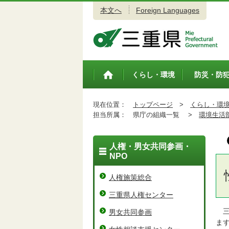
本文へ
Foreign Languages
三重県公式ウェブサイト
くらし・環境
防災・防
トップペ
ージ
現在位置：
トップページ
>
くらし・環
担当所属：
県庁の組織一覧 >
環境生活
人権・男女共同参画・
NPO
人権施策総合
三重県人権センター
三
男女共同参画
ま