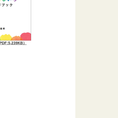
F:5,239KB）