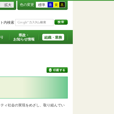
色の変更
拡大
標準
青
黄
黒
ト内検索
県政・
り
組織・業務
お知らせ情報
印刷する
ティ社会の実現をめざし、取り組んでい