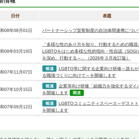
新情報
日付
表題
和08年08月01日
パートナーシップ宣誓制度の自治体間連携につい
「多様な性のあり方を知り、行動するための職員
和08年03月19日
LGBTQをはじめ多様な性的指向・性自認（SOG
を深め、行動する～」（2026年３月改訂版）
LGBTQ等に関する企業向け研修～誰も
和07年11月07日
る職場づくりに向けて～を開催します
企業等向け研修「組織力を強化するダイ
和07年10月15日
を開催します
LGBTQコミュニティスペース～ゲスト
和07年09月12日
を開催します