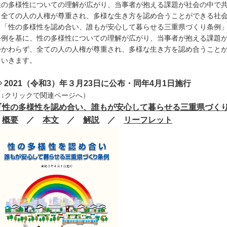
の多様性についての理解が広がり、当事者が抱える課題が社会の中で共
、全ての人の人権が尊重され、多様な生き方を認め合うことができる社
、「性の多様性を認め合い、誰もが安心して暮らせる三重県づくり条例
例を基に、性の多様性についての理解が広がり、当事者が抱える課題が
かかわらず、全ての人の人権が尊重され、多様な生き方を認め合うこと
ていきます。
◇ 2021（令和3）年３月23日に公布・同年4月1日施行
↓クリックで関連ページへ）
『性の多様性を認め合い、誰もが安心して暮らせる三重県づく
概要
／
本文
／
解説
／
リーフレット