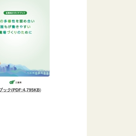
ク(PDF:4,795KB
)