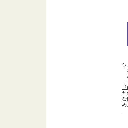
◇
2
（
『
た
な
め