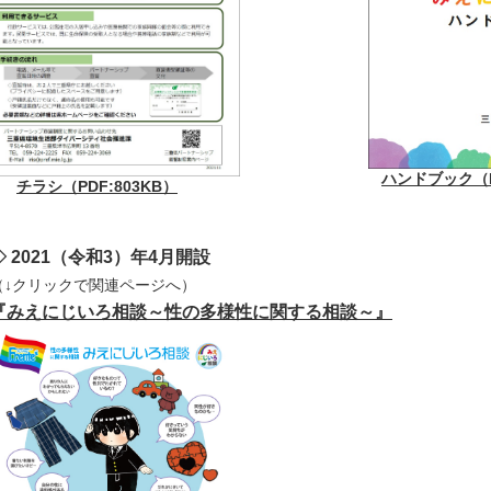
ハンドブック（PD
チラシ（PDF:803KB）
 2021（令和3）年4月開設
（↓クリックで関連ページへ）
『
みえにじいろ相談～性の多様性に関する相談～
』