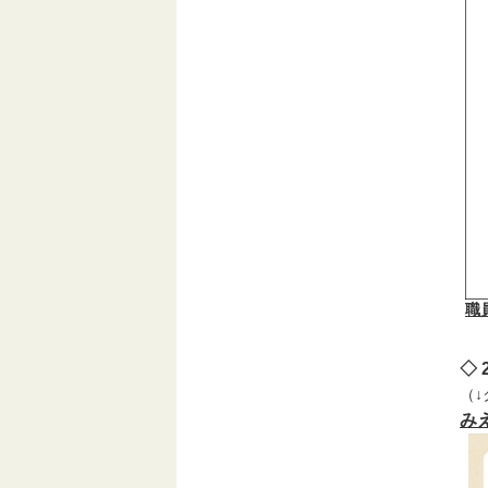
職
◇ 
（
み