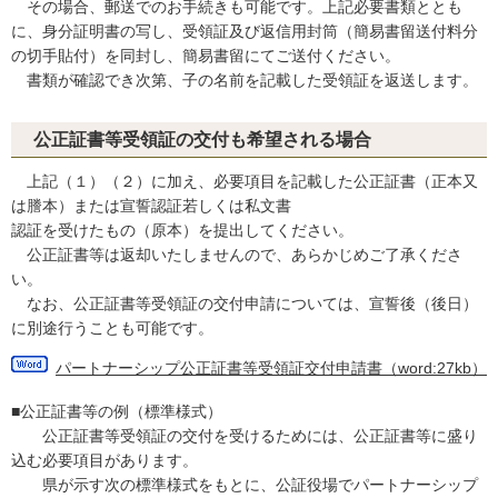
その場合、郵送でのお手続きも可能です。上記必要書類ととも
に、身分証明書の写し、受領証及び返信用封筒（簡易書留送付料分
の切手貼付）を同封し、簡易書留にてご送付ください。
書類が確認でき次第、子の名前を記載した受領証を返送します。
公正証書等受領証の交付も希望される場合
上記（１）（２）に加え、必要項目を記載した公正証書（正本又
は謄本）または宣誓認証若しくは私文書
認証を受けたもの（原本）を提出してください。
公正証書等は返却いたしませんので、あらかじめご了承くださ
い。
なお、公正証書等受領証の交付申請については、宣誓後（後日）
に別途行うことも可能です。
パートナーシップ公正証書等受領証交付申請書（word:27kb）
■公正証書等の例（標準様式）
公正証書等受領証の交付を受けるためには、公正証書等に盛り
込む必要項目があります。
県が示す次の標準様式をもとに、公証役場でパートナーシップ