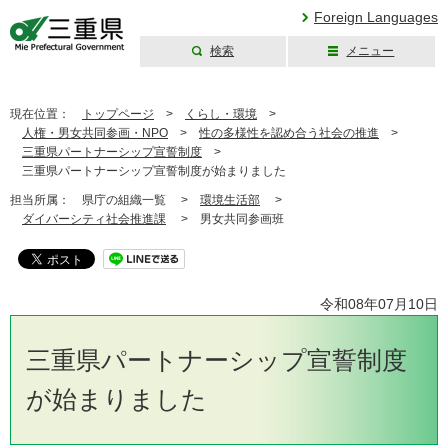
Foreign Languages
検索
メニュー
三重県公式ウェブ
サイト
現在位置：
トップページ
>
くらし・環境
>
人権・男女共同参画・NPO
>
性の多様性を認め合う社会の推進
>
三重県パートナーシップ宣誓制度
>
三重県パートナーシップ宣誓制度が始まりました
担当所属：
県庁の組織一覧 >
環境生活部
>
ダイバーシティ社会推進課
>
男女共同参画班
令和08年07月10日
三重県パートナーシップ宣誓制度
が始まりました