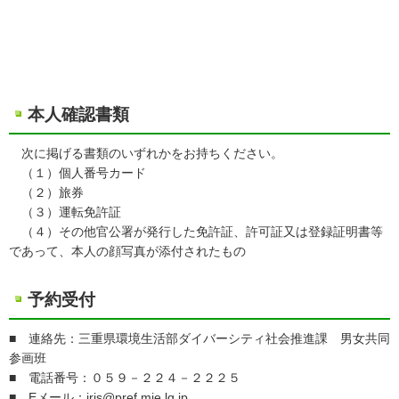
本人確認書類
次に掲げる書類のいずれかをお持ちください。
（１）個人番号カード
（２）旅券
（３）運転免許証
（４）その他官公署が発行した免許証、許可証又は登録証明書等
であって、本人の顔写真が添付されたもの
予約受付
■ 連絡先：三重県環境生活部ダイバーシティ社会推進課 男女共同
参画班
■ 電話番号：０５９－２２４－２２２５
■ Eメール：
iris@pref.mie.lg.jp