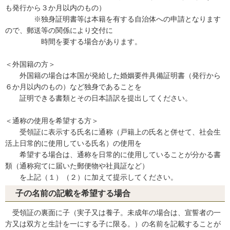
も発行から３か月以内のもの）
※独身証明書等は本籍を有する自治体への申請となります
ので、郵送等の関係により交付に
時間を要する場合があります。
＜外国籍の方＞
外国籍の場合は本国が発給した婚姻要件具備証明書（発行から
６か月以内のもの）など独身であることを
証明できる書類とその日本語訳を提出してください。
＜通称の使用を希望する方＞
受領証に表示する氏名に通称（戸籍上の氏名と併せて、社会生
活上日常的に使用している氏名）の使用を
希望する場合は、通称を日常的に使用していることが分かる書
類（通称宛てに届いた郵便物や社員証など）
を上記（１）（２）に加えて提示してください。
子の名前の記載を希望する場合
受領証の裏面に子（実子又は養子。未成年の場合は、宣誓者の一
方又は双方と生計を一にする子に限る。）の名前を記載することが