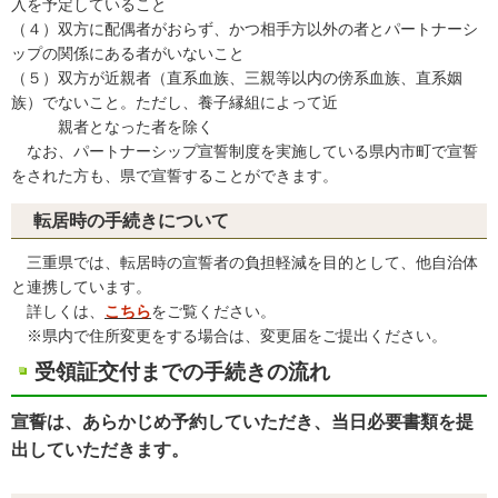
入を予定していること
（４）双方に配偶者がおらず、かつ相手方以外の者とパートナーシ
ップの関係にある者がいないこと
（５）双方が近親者（直系血族、三親等以内の傍系血族、直系姻
族）でないこと。ただし、養子縁組によって近
親者となった者を除く
なお、パートナーシップ宣誓制度を実施している県内市町で宣誓
をされた方も、県で宣誓することができます。
転居時の手続きについて
三重県では、転居時の宣誓者の負担軽減を目的として、他自治体
と連携しています。
詳しくは、
こちら
をご覧ください。
※県内で住所変更をする場合は、変更届をご提出ください。
受領証交付までの手続きの流れ
宣誓は、あらかじめ予約していただき、当日必要書類を提
出していただきます。