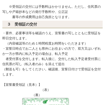
※受領証の交付には手数料はかかりません。ただし、住民票の
写しや戸籍抄本などの発行手数料や、公正証
書等の作成費用は自己負担となります。
３ 受領証の交付
・要件、必要事項等を確認のうえ、宣誓書の写しとともに受領証を
即日交付します。
（内容確認等のため１時間程度お時間をいただきます）
・宣誓日時点でお二人とも県外にお住まいの方で、双方又はいずれ
か一方が県内に転入予定の場合は、転入予定
者受付票を交付します。転入後に、交付した転入予定者受付票に
住民票の写し（転入者のみ）を添えて提出
（郵送も可）をしてください。確認後、宣誓日付けで受領証を交付
します。
【宣誓書受領証（見本）】
（表）
（裏）