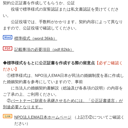
契約公正証書を作成してもらうか、公証
役場で標準様式の宣誓認証または私文書認証を受けてくださ
い。
公証役場では、手数料がかかります。契約内容によって異なり
ますので、公証役場で確認してください。
標準様式（word:36kb）
記載事項の必要項目（pdf:82kb）
◆標準様式をもとに公正証書を作成する際の留意点
【必ずご確認く
ださい】
①標準様式は、NPO法人EMA日本が民法の婚姻制度を基に作成し
た婚姻契約書を参考にしていますので、事前
に当法人の婚姻契約書解説（総論及び各条項の説明）の内容を
ご了承の上、ご利用ください。
②
パートナーに財産を承継させるためには、「公正証書遺言」が
別途必要となります。
NPO法人EMA日本ホームページ
（上記①②についてご確認く
ださい）