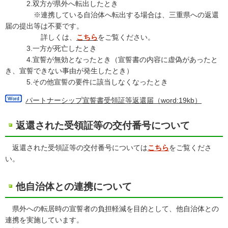
2.双方が県外へ転出したとき
※連携している自治体へ転出する場合は、三重県への返還
届の提出等は不要です。
詳しくは、
こちら
をご覧ください。
3.一方が死亡したとき
4.宣誓が無効となったとき（宣誓書の内容に虚偽があったと
き、宣誓できない事由が発生したとき）
5.その他宣誓の要件に該当しなくなったとき
パートナーシップ宣誓書受領証等返還届（word:19kb）
返還された受領証等の交付番号について
返還された受領証等の交付番号については
こちら
をご覧くださ
い。
他自治体との連携について
県外への転居時の宣誓者の負担軽減を目的として、他自治体との
連携を実施しています。