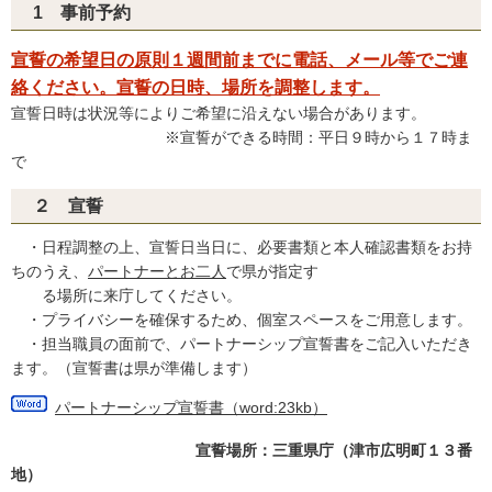
1 事前予約
宣誓の希望日の原則１週間前までに電話、メール等でご連
絡ください。宣誓の日時、場所を調整します。
宣誓日時は状況等によりご希望に沿えない場合があります。
※宣誓ができる時間：平日９時から１７時ま
で
２ 宣誓
・日程調整の上、宣誓日当日に、必要書類と本人確認書類をお持
ちのうえ、
パートナーとお二人
で県が指定す
る場所に来庁してください。
・プライバシーを確保するため、個室スペースをご用意します。
・担当職員の面前で、パートナーシップ宣誓書をご記入いただき
ます。（宣誓書は県が準備します）
パートナーシップ宣誓書（word:23kb）
宣誓場所：三重県庁（津市広明町１３番
地）