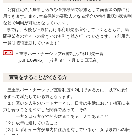
公営住宅の入居申し込みや医療機関で家族として面会等の際に利
用できます。また､生命保険の受取人となる場合や携帯電話の家族割
などで利用が可能となっています。
県では、今後も行政における利用先を増やしていくとともに、民
間事業者の方々への働きかけも引き続き行っていきます。（利用先
一覧は随時更新していきます）
三重県パートナーシップ宣誓制度の利用先一覧
（pdf:1,098kb）（令和８年７月１０日現在）
宣誓をすることができる方
三重県パートナーシップ宣誓制度を利用できる方は、以下の要件
をすべて満たしている方となります。
（１）互いを人生のパートナーとし、日常の生活において相互に協
力し合うことを約束した関係であって、その
一方又は双方が性的少数者である二人であること
（２）成年に達していること
（３）いずれか一方が県内に住所を有しているか、又は県内への転