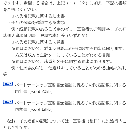
できます。希望する場合は、上記（１）（２）に加え、下記の書類
をご提出ください。
・子の氏名記載に関する届出書
・子との関係を確認できる書類
例：続柄記載のある住民票の写し、宣誓者の戸籍謄本、子の戸
籍個人事項証明書（戸籍抄本）等（いずれか）
・子の氏名記載に関する同意書
※届日において、満１５歳以上の子に関する届出に限ります。
・一方又は双方と生計を一にしていることがわかる書類
※届日において、未成年の子に関する届出に限ります。
例：住民票の写し、仕送りをしていることがわかる通帳の写し
等
パートナーシップ宣誓書受領証に係る子の氏名記載に関する
届出書（word:20kb）
パートナーシップ宣誓書受領証に係る子の氏名記載に関する
同意書（word:19kb）
なお、子の名前の記載については、宣誓後（後日）に別途行うこ
とも可能です。