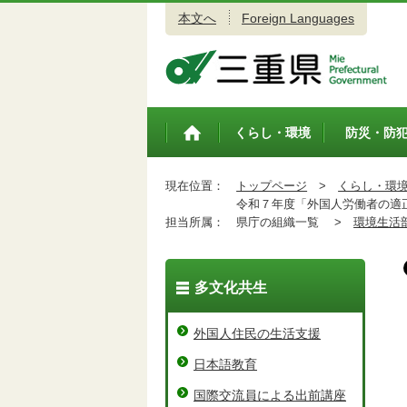
本文へ
Foreign Languages
三重県公式ウェブサイト
くらし・環境
防災・防
トップペ
ージ
現在位置：
トップページ
>
くらし・環
令和７年度「外国人労働者の適正
担当所属：
県庁の組織一覧 >
環境生活
多文化共生
外国人住民の生活支援
日本語教育
国際交流員による出前講座