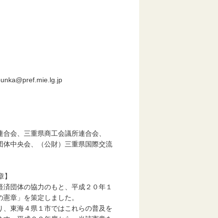
pref.mie.lg.jp
合会、三重県商工会議所連合会、
中央会、（公財）三重県国際交流
章】
済団体の協力のもと、平成２０年１
の憲章」を策定しました。
、東海４県１市ではこれらの普及を