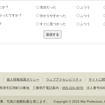
たか？
充分だった
ふつう
かったですか？
分かりやすかった
ふつう
？
すぐに見つかった
ふつう
個人情報保護ポリシー
ウェブアクセシビリティ
サイトに関
 三重県津市広明町13番地 三重県庁電話案内：
059-224-3070
法人番号50000
記事、写真の無断転載を禁じます。
Copyright © 2015 Mie Prefecture, Al