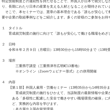
特定技能制度との連続性を持たせることで、外国人が日本で就労しな
り、長期にわたり日本の産業を支える人材となることが期待されて
そこで、本セミナーでは、憲章の基本理念である「誰もが安心して
要や企業の取組事例などをご紹介します。多くの皆様のご参加をお待
１ タイトル
育成就労制度の施行に向けて「誰もが安心して働ける職場をめざ
２ 日時
令和８年２月９日（月曜日）13時30分から15時50分まで（13時
３ 場所
三重県庁講堂（三重県津市広明町13番地）
※オンライン（Zoomウェビナー形式）との併用開催
４ 内容
【第１部】外国人雇用・労働セミナー（13時35分から14時35分
育成就労制度の施行をひかえて、当該制度の最新情報や企業が
ある「多様性に配慮した安全で働きやすい職場環境の確保」に向
ど、実務的な内容を学びます。
・名古屋出入国在留管理局