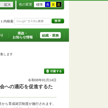
色の変更
拡大
標準
青
黄
黒
ト内検索
県政・
り
組織・業務
お知らせ情報
募集します
令和08年01月14日
会への適応を促進するた
印刷する
月から育成就労制度が施行されます。