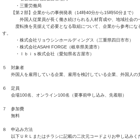
・三重労働局
【第２部】企業からの事例発表（14時40分から15時50分まで）
外国人従業員が長く働き続けられる人材育成や、地域社会の一
度転換を見据えて必要となる取組について、企業から参考になる
す。
・株式会社リョウシンホールディングス（三重県四日市市）
・株式会社ASAHI FORGE（岐阜県美濃市）
・Ｉｂｉｓ株式会社（愛知県名古屋市）
５ 対象者
外国人を雇用している企業、雇用を検討している企業、外国人の支
６ 定員
会場100名、オンライン100名（要事前申し込み、先着順）
７ 参加費
無料
８ 申込み方法
以下ＵＲＬまたはチラシに記載の二次元コードよりお申し込みくだ