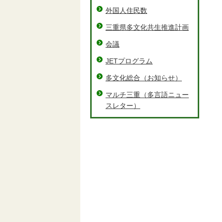
外国人住民数
三重県多文化共生推進計画
会議
JETプログラム
多文化総合（お知らせ）
マルチ三重（多言語ニュー
スレター）