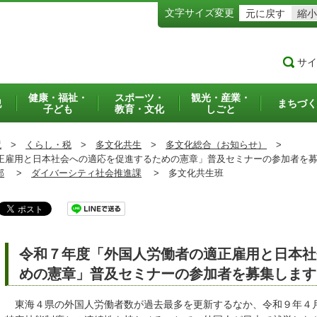
文字サイズ変更
元に戻す
縮小
サイ
健康・福祉・
スポーツ・
観光・産業・
犯
まちづく
子ども
教育・文化
しごと
境
>
くらし・税
>
多文化共生
>
多文化総合（お知らせ）
>
雇用と日本社会への適応を促進するための憲章」普及セミナーの参加者を
部
>
ダイバーシティ社会推進課
>
多文化共生班
令和７年度「外国人労働者の適正雇用と日本社
めの憲章」普及セミナーの参加者を募集します
東海４県の外国人労働者数が過去最多を更新するなか、令和９年４