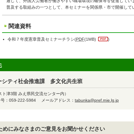
通じて、外国人労働者が働きやすい職場環境の確保等を促進してい
普及する取組みの一つとして、本セミナーを関係県・市で開催して
関連資料
令和７年度憲章普及セミナーチラシ(
PDF
(1MB)
)
先
ーシティ社会推進課 多文化共生班
スト津3階 みえ県民交流センター内）
：059-222-5984
メールアドレス：
tabunka@pref.mie.lg.jp
ためにみなさまのご意見をお聞かせください