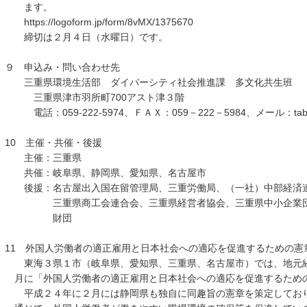
ます。
https://logoform.jp/form/8vMX/1375670
締切は２月４日（水曜日）です。
９ 申込み・問い合わせ先
三重県環境生活部 ダイバーシティ社会推進課 多文化共生班
三重県津市羽所町700アスト津３階
電話：059-222-5974、ＦＡＸ：059－222－5984、メール：tabunka@
10 主催・共催・後援
主催：三重県
共催：岐阜県、静岡県、愛知県、名古屋市
後援：名古屋出入国在留管理局、三重労働局、（一社）中部経済連
三重県商工会連合会、三重県経営者協会、三重県中小企業団体
財団
11 外国人労働者の適正雇用と日本社会への適応を促進するための憲
東海３県１市（岐阜県、愛知県、三重県、名古屋市）では、地元経
月に「外国人労働者の適正雇用と日本社会への適応を促進するため
平成２４年に２月には静岡県も独自に同趣旨の憲章を策定しており