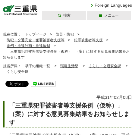
Foreign Languages
検索
メニュー
三重県公式ウェブ
サイト
現在位置：
トップページ
>
防災・防犯
>
防犯・交通安全・犯罪被害者支援等
>
犯罪被害者等支援
>
条例・推進計画・推進体制
>
「三重県犯罪被害者等支援条例（仮称）」（案）に対する意見募集結果をお
知らせします
担当所属：
県庁の組織一覧 >
環境生活部
>
くらし・交通安全課
>
くらし安全班
平成31年02月08日
「三重県犯罪被害者等支援条例（仮称）」
（案）に対する意見募集結果をお知らせしま
す