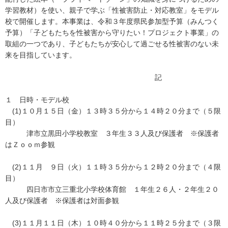
学習教材）を使い、親子で学ぶ「性被害防止・対応教室」をモデル
校で開催します。本事業は、令和３年度県民参加型予算（みんつく
予算）「子どもたちを性被害から守りたい！プロジェクト事業」の
取組の一つであり、子どもたちが安心して過ごせる性被害のない未
来を目指しています。
記
１ 日時・モデル校
(1)１０月１５日（金）１３時３５分から１４時２０分まで（５限
目）
津市立黒田小学校教室 ３年生３３人及び保護者 ※保護者
はＺｏｏｍ参観
(2)１１月 ９日（火）１１時３５分から１２時２０分まで（４限
目）
四日市市立三重北小学校体育館 １年生２６人・２年生２０
人及び保護者 ※保護者は対面参観
(3)１１月１１日（木）１０時４０分から１１時２５分まで（３限