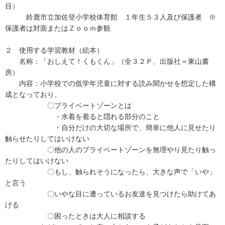
目）
鈴鹿市立加佐登小学校体育館 １年生５３人及び保護者 ※
保護者は対面またはＺｏｏｍ参観
２ 使用する学習教材（絵本）
名称：「おしえて！くもくん」（全３２Ｐ、出版社＝東山書
房）
内容：小学校での低学年児童に対する読み聞かせを想定した構
成となっており、
〇プライベートゾーンとは
・水着を着ると隠れる部分のこと
・自分だけの大切な場所で、簡単に他人に見せたり
触らせたりしてはいけない
〇他の人のプライベートゾーンを無理やり見たり触っ
たりしてはいけない
〇もし、触られそうになったら、大きな声で「いや」
と言う
〇いやな目に遭っているお友達を見つけたら助けてあ
げる
〇困ったときは大人に相談する