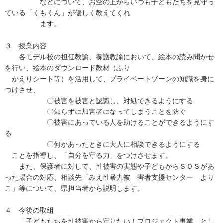
などについて、お空の上からいつも子どもたちを見守っ
ている「くもくん」が優しく教えてくれ
ます。
３ 授業内容
各モデル校の担任教諭、養護教諭において、絵本の読み聞かせ
を行い、絵本のダウンロード教材（ふり
かえりシート等）を活用して、プライベートゾーンの知識を身に
つけさせ、
〇被害を被害と認識し、対処できるようにする
〇知らずに加害者になってしまうことを防ぐ
〇被害にあっている人を助けることができるようにす
る
〇何かあったときに大人に相談できるようにする
ことを指導し、「自分を守る力」をつけさせます。
また、保護者に対して、性被害の実態や子どもからＳＯＳがあ
った場合の対応、相談先「みえ性暴力被 害者支援センター より
こ」等について、県担当者から説明します。
４ 今後の取組
「子どもたちを性被害から守りたい！プロジェクト事業」とし