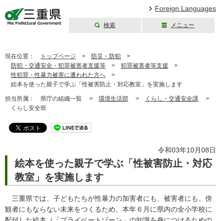
Foreign Languages
検索
メニュー
三重県公式ウェブ
サイト
現在位置：
トップページ
>
防災・防犯
>
防犯・交通安全・犯罪被害者支援等
>
犯罪被害者等支援
>
性犯罪・性暴力被害に遭われた方へ
>
絵本を使った親子で学ぶ「性被害防止・対応教室」を実施します
担当所属：
県庁の組織一覧 >
環境生活部
>
くらし・交通安全課
>
くらし安全班
令和03年10月08日
絵本を使った親子で学ぶ「性被害防止・対応
教室」を実施します
三重県では、子どもたちが性暴力の加害者にも、被害者にも、傍
観者にもならない未来をつくるため、本年６月に県内の全小学校に
配付した絵本（「プライベートゾーン」の知識を身につけるための