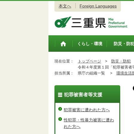
本文へ
Foreign Languages
三重県公式ウェブサイト
くらし・環境
防災・防
トップペ
ージ
現在位置：
トップページ
>
防災・防犯
令和４年度第１回「犯罪被害者
担当所属：
県庁の組織一覧 >
環境生活
犯罪被害者等支援
犯罪被害に遭われた方へ
性犯罪・性暴力被害に遭わ
れた方へ