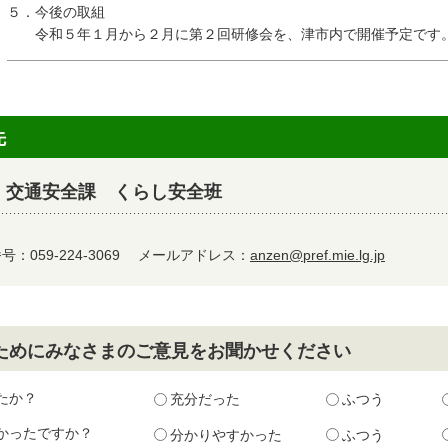
５．今後の取組
令和５年１月から２月に第２回研修会を、津市内で開催予定です
先
・交通安全課 くらし安全班
：059-224-3069
メールアドレス：
anzen@pref.mie.lg.jp
ためにみなさまのご意見をお聞かせください
たか？
充分だった
ふつう
かったですか？
分かりやすかった
ふつう