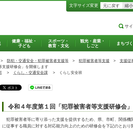
文字サイズ変更
元に戻す
縮小
サイ
健康・福祉・
スポーツ・
観光・産業・
犯
まちづく
子ども
教育・文化
しごと
>
防犯・交通安全・犯罪被害者支援等
>
犯罪被害者等支援
>
支援従
等支援研修会」を開催します
部
>
くらし・交通安全課
>
くらし安全班
令和４年度第１回「犯罪被害者等支援研修会」
犯罪被害者等に寄り添った支援を提供するため、県、市町、関係機
に従事する職員に対する対応能力向上のための研修会を下記のとおり