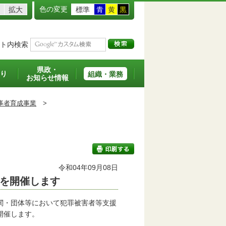
色の変更
拡大
標準
青
黄
黒
ト内検索
県政・
り
組織・業務
お知らせ情報
事者育成事業
>
令和04年09月08日
を開催します
印刷する
関・団体等において犯罪被害者等支援
開催します。