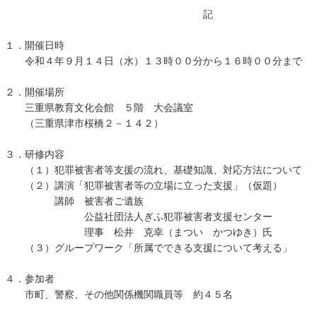
記
１．開催日時
令和４年９月１４日（水）１３時００分から１６時００分まで
２．開催場所
三重県教育文化会館 ５階 大会議室
（三重県津市桜橋２－１４２）
３．研修内容
（１）犯罪被害者等支援の流れ、基礎知識、対応方法について
（２）講演「犯罪被害者等の立場に立った支援」（仮題）
講師 被害者ご遺族
公益社団法人ぎふ犯罪被害者支援センター
理事 松井 克幸（まつい かつゆき）氏
（３）グループワーク「所属でできる支援について考える」
４．参加者
市町、警察、その他関係機関職員等 約４５名