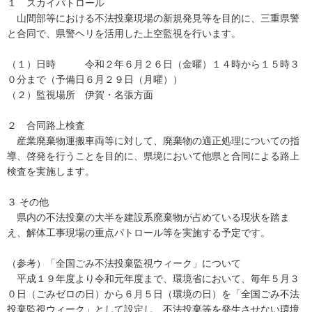
１ スカイパトロール
山間部等における不法投棄現場の新規発見等を目的に、三重県警
と合同で、県警ヘリを活用した上空監視を行います。
（１）日時 令和２年６月２６日（金曜）１４時から１５時３
０分まで（予備日６月２９日（月曜））
（２）監視場所 伊賀・名張方面
２ 合同路上検査
産業廃棄物運搬車両等に対して、廃棄物の適正処理についての指
導、啓発を行うことを目的に、県境において他県と合同による路上
検査を実施します。
３ その他
県内の不法投棄の大半を建設系廃棄物が占めている現状を踏ま
え、解体工事現場の重点パトロール等を実施する予定です。
（参考）「全国ごみ不法投棄監視ウィーク」について
平成１９年度より令和元年度まで、環境省において、毎年５月３
０日（ごみゼロの日）から６月５日（環境の日）を「全国ごみ不法
投棄監視ウィーク」として設定し、不法投棄等を発生させない環境