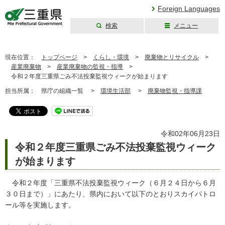
Foreign Languages
検索
メニュー
三重県公式ウェブ
サイト
現在位置：
トップページ
>
くらし・環境
>
廃棄物とリサイクル
>
産業廃棄物
>
産業廃棄物の監視・指導
>
令和２年度三重県ごみ不法投棄監視ウィークが始まります
担当所属：
県庁の組織一覧 >
環境生活部
>
廃棄物監視・指導課
令和02年06月23日
令和２年度三重県ごみ不法投棄監視ウィーク
が始まります
令和２年度「三重県不法投棄監視ウィーク（６月２４日から６月
３０日まで）」にあたり、県内において以下のとおりスカイパトロ
ール等を実施します。