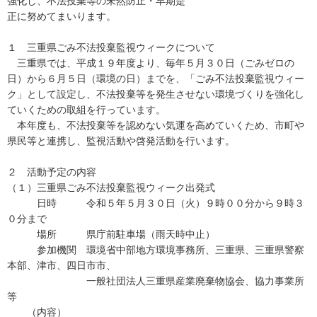
強化し、不法投棄等の未然防止・早期是
正に努めてまいります。
１ 三重県ごみ不法投棄監視ウィークについて
三重県では、平成１９年度より、毎年５月３０日（ごみゼロの
日）から６月５日（環境の日）までを、「ごみ不法投棄監視ウィー
ク」として設定し、不法投棄等を発生させない環境づくりを強化し
ていくための取組を行っています。
本年度も、不法投棄等を認めない気運を高めていくため、市町や
県民等と連携し、監視活動や啓発活動を行います。
２ 活動予定の内容
（１）三重県ごみ不法投棄監視ウィーク出発式
日時 令和５年５月３０日（火）９時００分から９時３
０分まで
場所 県庁前駐車場（雨天時中止）
参加機関 環境省中部地方環境事務所、三重県、三重県警察
本部、津市、四日市市、
一般社団法人三重県産業廃棄物協会、協力事業所
等
（内容）