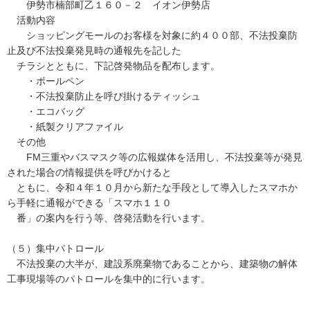
伊勢市楠部町乙１６０－２ イオン伊勢店
活動内容
ショッピングモールのお客様を対象に約４００部、不法投棄防
止及び不法投棄発見時の通報先を記した
チラシとともに、下記啓発物品を配布します。
・ボールペン
・不法投棄防止を呼び掛けるティッシュ
・エコバッグ
・紙製クリアファイル
その他
FM三重やバスマスク等の広報媒体を活用し、不法投棄等が発見
された場合の情報提供を呼びかけると
ともに、令和４年１０月から新たな手段として導入したスマホか
ら手軽に通報ができる「スマホ１１０
番」の案内を行う等、啓発活動を行います。
（５）集中パトロール
不法投棄の大半が、建設系廃棄物であることから、建築物の解体
工事現場等のパトロールを集中的に行います。