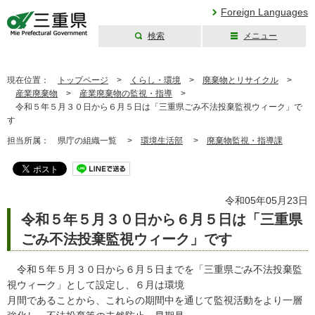
Foreign Languages
検索
メニュー
三重県公式ウェブ
サイト
現在位置：
トップページ
>
くらし・環境
>
廃棄物とリサイクル
>
産業廃棄物
>
産業廃棄物の監視・指導
>
令和５年５月３０日から６月５日は「三重県ごみ不法投棄監視ウィーク」で
す
担当所属：
県庁の組織一覧 >
環境生活部
>
廃棄物監視・指導課
令和05年05月23日
令和５年５月３０日から６月５日は「三重県
ごみ不法投棄監視ウィーク」です
令和５年５月３０日から６月５日までを「三重県ごみ不法投棄監
視ウィーク」として設定し、６月は環境
月間であることから、これらの期間中を通じて監視活動をより一層