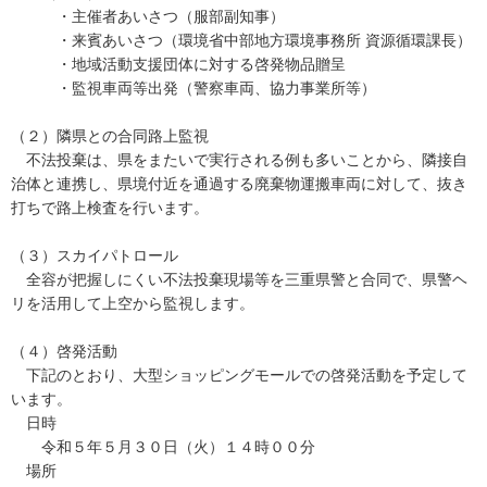
・主催者あいさつ（服部副知事）
・来賓あいさつ（環境省中部地方環境事務所 資源循環課長）
・地域活動支援団体に対する啓発物品贈呈
・監視車両等出発（警察車両、協力事業所等）
（２）隣県との合同路上監視
不法投棄は、県をまたいで実行される例も多いことから、隣接自
治体と連携し、県境付近を通過する廃棄物運搬車両に対して、抜き
打ちで路上検査を行います。
（３）スカイパトロール
全容が把握しにくい不法投棄現場等を三重県警と合同で、県警ヘ
リを活用して上空から監視します。
（４）啓発活動
下記のとおり、大型ショッピングモールでの啓発活動を予定して
います。
日時
令和５年５月３０日（火）１４時００分
場所