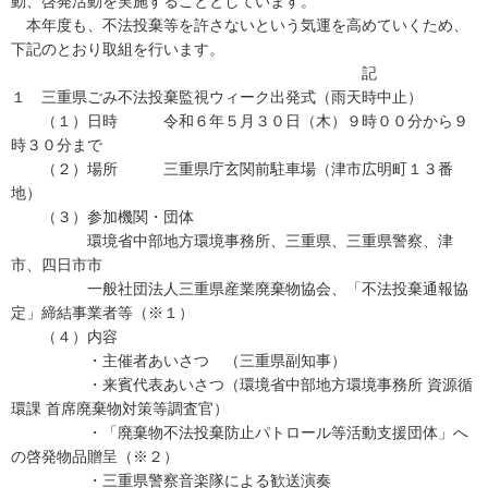
動、啓発活動を実施することとしています。
本年度も、不法投棄等を許さないという気運を高めていくため、
下記のとおり取組を行います。
記
１ 三重県ごみ不法投棄監視ウィーク出発式（雨天時中止）
（１）日時 令和６年５月３０日（木）９時００分から９
時３０分まで
（２）場所 三重県庁玄関前駐車場（津市広明町１３番
地）
（３）参加機関・団体
環境省中部地方環境事務所、三重県、三重県警察、津
市、四日市市
一般社団法人三重県産業廃棄物協会、「不法投棄通報協
定」締結事業者等（※１）
（４）内容
・主催者あいさつ （三重県副知事）
・来賓代表あいさつ（環境省中部地方環境事務所 資源循
環課 首席廃棄物対策等調査官）
・「廃棄物不法投棄防止パトロール等活動支援団体」へ
の啓発物品贈呈（※２）
・三重県警察音楽隊による歓送演奏