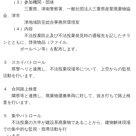
（３）参加機関・団体
三重県、津南警察署、一般社団法人三重県産業廃棄物協
会、津市
津地域防災総合事務所環境室
（４）内容
不法投棄防止及び不法投棄発見時の通報先を記したチラ
シとともに、啓発物品（ファイル、
ボールペン等）を配布します。
３ スカイパトロール
県警ヘリと連携し、不法投棄現場等について、上空からの監視
活動を行います。
４ 合同路上検査
隣県等と連携し、廃棄物運搬車両に対して、抜き打ちで路上検
査を行います。
５ 集中パトロール
不法投棄の大半が建設系廃棄物であることから、建物解体現場
での集中的な監視・指導活動を行
います。