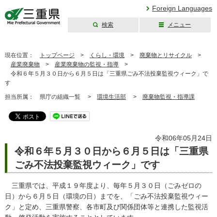
Foreign Languages
検索
メニュー
三重県公式ウェブ
サイト
現在位置：
トップページ
>
くらし・環境
>
廃棄物とリサイクル
>
産業廃棄物
>
産業廃棄物の監視・指導
>
令和６年５月３０日から６月５日は「三重県ごみ不法投棄監視ウィーク」で
す
担当所属：
県庁の組織一覧 >
環境生活部
>
廃棄物監視・指導課
令和06年05月24日
令和６年５月３０日から６月５日は「三重県
ごみ不法投棄監視ウィーク」です
三重県では、平成１９年度より、毎年５月３０日（ごみゼロの
日）から６月５日（環境の日）までを、「ごみ不法投棄監視ウィー
ク」と定め、三重県警察、各市町及び関係団体等と連携した監視活