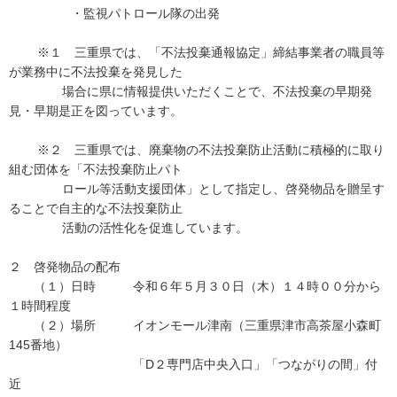
・監視パトロール隊の出発
※１ 三重県では、「不法投棄通報協定」締結事業者の職員等
が業務中に不法投棄を発見した
場合に県に情報提供いただくことで、不法投棄の早期発
見・早期是正を図っています。
※２ 三重県では、廃棄物の不法投棄防止活動に積極的に取り
組む団体を「不法投棄防止パト
ロール等活動支援団体」として指定し、啓発物品を贈呈す
ることで自主的な不法投棄防止
活動の活性化を促進しています。
２ 啓発物品の配布
（１）日時 令和６年５月３０日（木）１４時００分から
１時間程度
（２）場所 イオンモール津南（三重県津市高茶屋小森町
145番地）
「D２専門店中央入口」「つながりの間」付
近