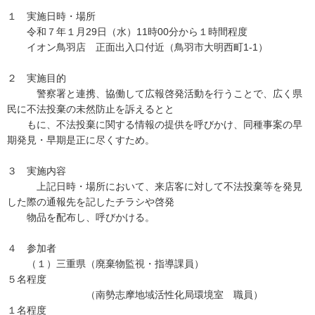
１ 実施日時・場所
令和７年１月29日（水）11時00分から１時間程度
イオン鳥羽店 正面出入口付近（鳥羽市大明西町1-1）
２ 実施目的
警察署と連携、協働して広報啓発活動を行うことで、広く県
民に不法投棄の未然防止を訴えるとと
もに、不法投棄に関する情報の提供を呼びかけ、同種事案の早
期発見・早期是正に尽くすため。
３ 実施内容
上記日時・場所において、来店客に対して不法投棄等を発見
した際の通報先を記したチラシや啓発
物品を配布し、呼びかける。
４ 参加者
（１）三重県（廃棄物監視・指導課員）
５名程度
（南勢志摩地域活性化局環境室 職員）
１名程度