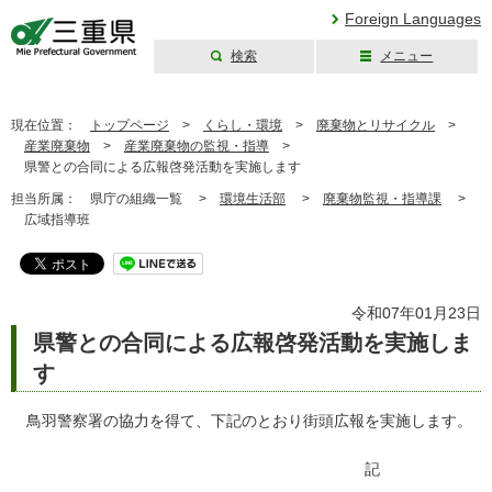
Foreign Languages
検索
メニュー
三重県公式ウェブ
サイト
現在位置：
トップページ
>
くらし・環境
>
廃棄物とリサイクル
>
産業廃棄物
>
産業廃棄物の監視・指導
>
県警との合同による広報啓発活動を実施します
担当所属：
県庁の組織一覧 >
環境生活部
>
廃棄物監視・指導課
>
広域指導班
令和07年01月23日
県警との合同による広報啓発活動を実施しま
す
鳥羽警察署の協力を得て、下記のとおり街頭広報を実施します。
記