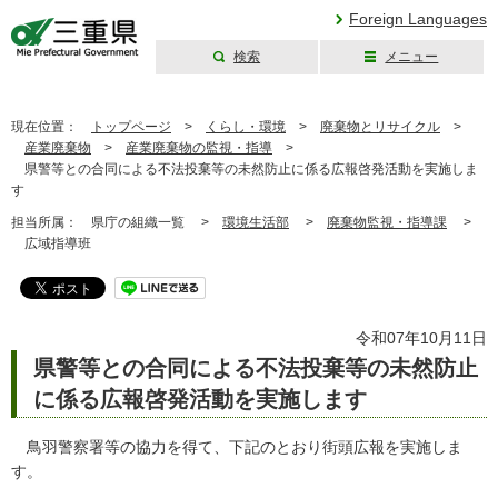
Foreign Languages
検索
メニュー
三重県公式ウェブ
サイト
現在位置：
トップページ
>
くらし・環境
>
廃棄物とリサイクル
>
産業廃棄物
>
産業廃棄物の監視・指導
>
県警等との合同による不法投棄等の未然防止に係る広報啓発活動を実施しま
す
担当所属：
県庁の組織一覧 >
環境生活部
>
廃棄物監視・指導課
>
広域指導班
令和07年10月11日
県警等との合同による不法投棄等の未然防止
に係る広報啓発活動を実施します
鳥羽警察署等の協力を得て、下記のとおり街頭広報を実施しま
す。