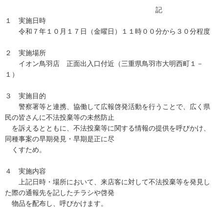
記
１ 実施日時
令和７年１０月１７日（金曜日）１１時００分から３０分程度
２ 実施場所
イオン鳥羽店 正面出入口付近（三重県鳥羽市大明西町１－
１）
３ 実施目的
警察署等と連携、協働して広報啓発活動を行うことで、広く県
民の皆さんに不法投棄等の未然防止
を訴えるとともに、不法投棄等に関する情報の提供を呼びかけ、
同種事案の早期発見・早期是正に尽
くすため。
４ 実施内容
上記日時・場所において、来店客に対して不法投棄等を発見し
た際の通報先を記したチラシや啓発
物品を配布し、呼びかけます。