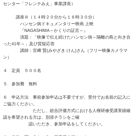
センター「フレンテみえ」事業課長）
講座Ⅲ（１４時２０分から１６時３０分）
ハンセン病ドキュメンタリー映画 上映
『NAGASHIMA～かくりの証言～』
演題：「映像で伝え続けたハンセン病～隔離の島と向き合
った41年～」及び質疑応答
講師：宮﨑 賢(みやざき けん)さん（フリー映像カメラマ
ン）
４ 定員 ５００名
５ 参加費 無料
６ 申込方法 事前参加申込は不要ですが、受付でお名前の記入に
ご協力ください。
ただし、総合評価方式における人権研修受講実績確
認を希望される方は、別添チラシをご確
認いただき、参加申込をしてください。