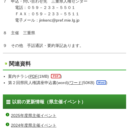
７ 申込・問い合わせ先 三重県人権センター
電話：０５９－２３３－５５０１
ＦＡＸ：０５９－２３３－５５１１
電子メール：jinkenc@pref.mie.lg.jp
８ 主催 三重県
９ その他 手話通訳・要約筆記あります。
関連資料
案内チラシ(
PDF
(1MB)
)
第２回県民人権講座申込書(word)(
ワード
(50KB)
)
以前の更新情報（県主催イベント）
2025年度県主催イベント
2024年度県主催イベント