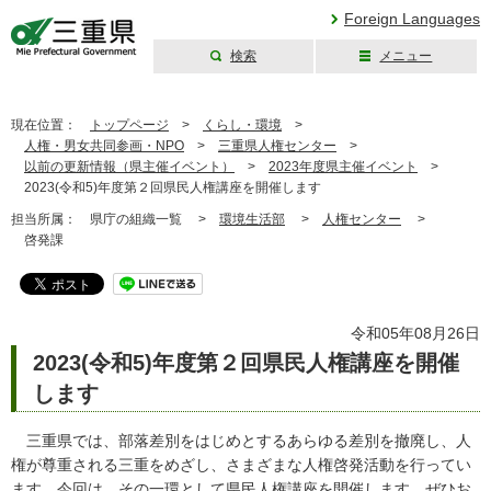
Foreign Languages
検索
メニュー
三重県公式ウェブ
サイト
現在位置：
トップページ
>
くらし・環境
>
人権・男女共同参画・NPO
>
三重県人権センター
>
以前の更新情報（県主催イベント）
>
2023年度県主催イベント
>
2023(令和5)年度第２回県民人権講座を開催します
担当所属：
県庁の組織一覧 >
環境生活部
>
人権センター
>
啓発課
令和05年08月26日
2023(令和5)年度第２回県民人権講座を開催
します
三重県では、部落差別をはじめとするあらゆる差別を撤廃し、人
権が尊重される三重をめざし、さまざまな人権啓発活動を行ってい
ます。今回は、その一環として県民人権講座を開催します。ぜひお