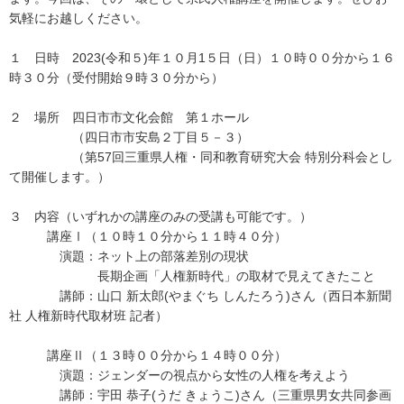
気軽にお越しください。
１ 日時 2023(令和５)年１０月1５日（日）１０時００分から１６
時３０分（受付開始９時３０分から）
２ 場所 四日市市文化会館 第１ホール
（四日市市安島２丁目５－３）
（第57回三重県人権・同和教育研究大会 特別分科会とし
て開催します。）
３ 内容（いずれかの講座のみの受講も可能です。）
講座Ⅰ（１０時１０分から１１時４０分）
演題：ネット上の部落差別の現状
長期企画「人権新時代」の取材で見えてきたこと
講師：山口 新太郎(やまぐち しんたろう)さん（西日本新聞
社 人権新時代取材班 記者）
講座Ⅱ（１３時００分から１４時００分）
演題：ジェンダーの視点から女性の人権を考えよう
講師：宇田 恭子(うだ きょうこ)さん（三重県男女共同参画