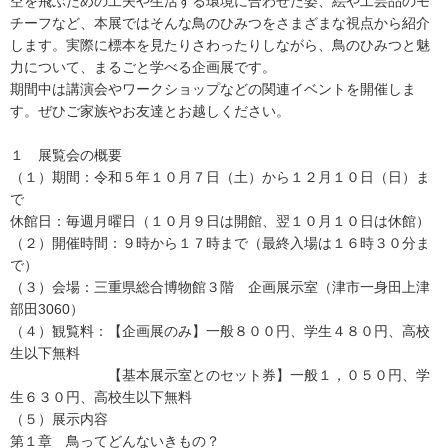
空を飛ぶための工夫や生活する環境に合わせた姿、絵や工芸品のモ
チーフなど、本展ではそんな鳥のひみつをさまざまな視点から紹介
します。実際に標本を見たりさわったりしながら、鳥のひみつと魅
力について、まるごと学べる企画展です。
期間中は講演会やワークショップなどの関連イベントを開催しま
す。ぜひご家族やお友達とお越しください。
１ 展覧会の概要
（１）期間：令和５年１０月７日（土）から１２月１０日（日）ま
で
休館日：毎週月曜日（１０月９日は開館、翌１０月１０日は休館）
（２）開催時間：９時から１７時まで（最終入場は１６時３０分ま
で）
（３）会場：三重県総合博物館３階 企画展示室（津市一身田上津
部田3060）
（４）観覧料：【企画展のみ】一般８００円、学生４８０円、高校
生以下無料
【基本展示室とのセット券】一般１，０５０円、学
生６３０円、高校生以下無料
（５）展示内容
第１章 鳥ってどんないきもの？