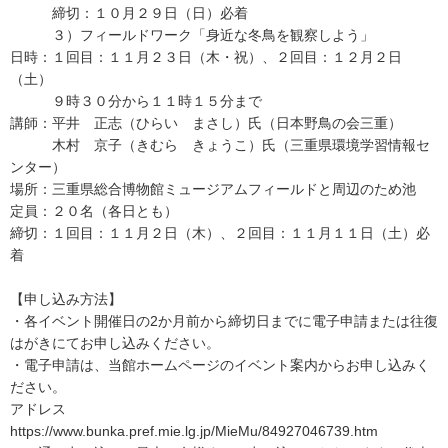
締切：１０月２９日（日）必着
３）フィールドワーク「身近な冬鳥を観察しよう」
日時：１回目：１１月２３日（木・祝）、２回目：１２月２日
（土）
９時３０分から１１時１５分まで
講師：平井 正志（ひらい まさし）氏（日本野鳥の会三重）
木村 京子（きむら きょうこ）氏（三重県環境学習情報セ
ンター）
場所：三重県総合博物館ミュージアムフィールドと周辺のため池
定員：２０名（各日とも）
締切：１回目：１１月２日（木）、２回目：１１月１１日（土）必
着
【申し込み方法】
・各イベント開催日の2か月前から締切日までに電子申請または往復
はがきにてお申し込みください。
・電子申請は、当館ホームページのイベント案内からお申し込みく
ださい。
アドレス
https://www.bunka.pref.mie.lg.jp/MieMu/84927046739.htm