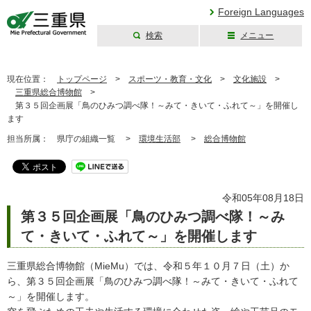
Foreign Languages
検索
メニュー
三重県公式ウェブ
サイト
現在位置：
トップページ
>
スポーツ・教育・文化
>
文化施設
>
三重県総合博物館
>
第３５回企画展「鳥のひみつ調べ隊！～みて・きいて・ふれて～」を開催し
ます
担当所属：
県庁の組織一覧 >
環境生活部
>
総合博物館
令和05年08月18日
第３５回企画展「鳥のひみつ調べ隊！～み
て・きいて・ふれて～」を開催します
三重県総合博物館（MieMu）では、令和５年１０月７日（土）か
ら、第３５回企画展「鳥のひみつ調べ隊！～みて・きいて・ふれて
～」を開催します。