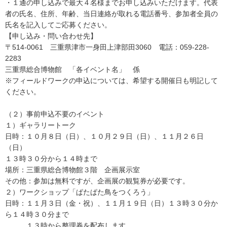
・１通の申し込みで最大４名様までお申し込みいただけます。代表
者の氏名、住所、年齢、当日連絡が取れる電話番号、参加者全員の
氏名を記入してご応募ください。
【申し込み・問い合わせ先】
〒514-0061 三重県津市一身田上津部田3060 電話：059-228-
2283
三重県総合博物館 「各イベント名」 係
※フィールドワークの申込については、希望する開催日も明記して
ください。
（２）事前申込不要のイベント
１）ギャラリートーク
日時：１０月８日（日）、１０月２９日（日）、１１月２６日
（日）
１３時３０分から１４時まで
場所：三重県総合博物館３階 企画展示室
その他：参加は無料ですが、企画展の観覧券が必要です。
２）ワークショップ「ぱたぱた鳥をつくろう」
日時：１１月３日（金・祝）、１１月１９日（日）１３時３０分か
ら１４時３０分まで
１３時から整理券を配布します。