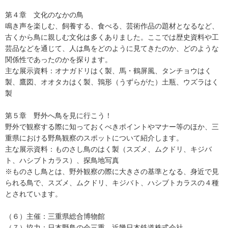
第４章 文化のなかの鳥
鳴き声を楽しむ、飼養する、食べる、芸術作品の題材となるなど、
古くから鳥に親しむ文化は多くありました。ここでは歴史資料や工
芸品などを通じて、人は鳥をどのように見てきたのか、どのような
関係性であったのかを探ります。
主な展示資料：オナガドリはく製、馬・鶴屏風、タンチョウはく
製、鷹図、オオタカはく製、鶉形（うずらがた）土瓶、ウズラはく
製
第５章 野外へ鳥を見に行こう！
野外で観察する際に知っておくべきポイントやマナー等のほか、三
重県における野鳥観察のスポットについて紹介します。
主な展示資料：ものさし鳥のはく製（スズメ、ムクドリ、キジバ
ト、ハシブトカラス）、探鳥地写真
※ものさし鳥とは、野外観察の際に大きさの基準となる、身近で見
られる鳥で、スズメ、ムクドリ、キジバト、ハシブトカラスの４種
とされています。
（６）主催：三重県総合博物館
（７）協力：日本野鳥の会三重、近畿日本鉄道株式会社