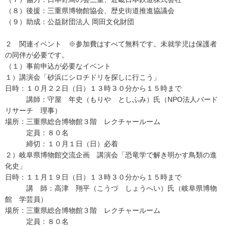
（８）後援：三重県博物館協会、歴史街道推進協議会
（９）助成：公益財団法人 岡田文化財団
２ 関連イベント ※参加費はすべて無料です。未就学児は保護者
の同伴が必要です。
（１）事前申込が必要なイベント
１）講演会「砂浜にシロチドリを探しに行こう」
日時：１０月２２日（日）１３時３０分から１５時まで
講師：守屋 年史（もりや としふみ）氏（NPO法人バード
リサーチ 理事）
場所：三重県総合博物館３階 レクチャールーム
定員：８０名
締切：１０月１日（日）必着
２）岐阜県博物館交流企画 講演会「恐竜学で解き明かす鳥類の進
化史」
日時：１１月１９日（日）１３時３０分から１５時まで
講 師：高津 翔平（こうづ しょうへい）氏（岐阜県博物
館 学芸員）
場所：三重県総合博物館３階 レクチャールーム
定員：８０名