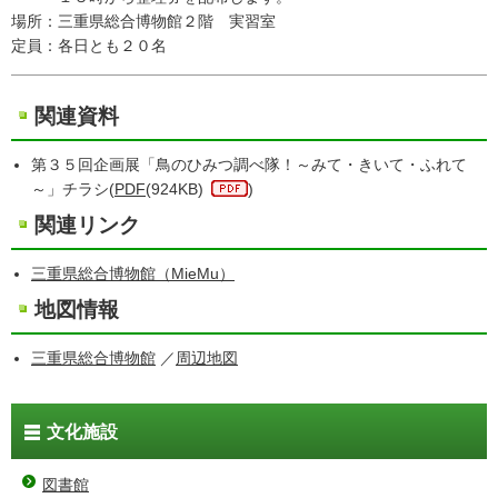
場所：三重県総合博物館２階 実習室
定員：各日とも２０名
関連資料
第３５回企画展「鳥のひみつ調べ隊！～みて・きいて・ふれて
～」チラシ(
PDF
(924KB)
)
関連リンク
三重県総合博物館（MieMu）
地図情報
三重県総合博物館
／
周辺地図
文化施設
図書館