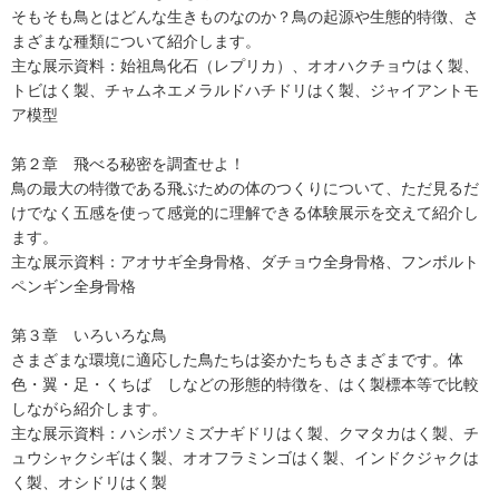
そもそも鳥とはどんな生きものなのか？鳥の起源や生態的特徴、さ
まざまな種類について紹介します。
主な展示資料：始祖鳥化石（レプリカ）、オオハクチョウはく製、
トビはく製、チャムネエメラルドハチドリはく製、ジャイアントモ
ア模型
第２章 飛べる秘密を調査せよ！
鳥の最大の特徴である飛ぶための体のつくりについて、ただ見るだ
けでなく五感を使って感覚的に理解できる体験展示を交えて紹介し
ます。
主な展示資料：アオサギ全身骨格、ダチョウ全身骨格、フンボルト
ペンギン全身骨格
第３章 いろいろな鳥
さまざまな環境に適応した鳥たちは姿かたちもさまざまです。体
色・翼・足・くちば しなどの形態的特徴を、はく製標本等で比較
しながら紹介します。
主な展示資料：ハシボソミズナギドリはく製、クマタカはく製、チ
ュウシャクシギはく製、オオフラミンゴはく製、インドクジャクは
く製、オシドリはく製