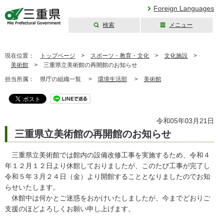
Foreign Languages
検索
メニュー
三重県公式ウェブ
サイト
現在位置：
トップページ
>
スポーツ・教育・文化
>
文化施設
>
美術館
>
三重県立美術館の再開館のお知らせ
担当所属：
県庁の組織一覧 >
環境生活部
>
美術館
令和05年03月21日
三重県立美術館の再開館のお知らせ
三重県立美術館では館内の設備改修工事を実施するため、令和４
年１２月１２日より休館しておりましたが、このたび工事が完了し
令和５年３月２４日（金）より開館することとなりましたのでお知
らせいたします。
休館中は何かとご迷惑をおかけいたしましたが、今までどおりご
支援のほどよろしくお願い申し上げます。