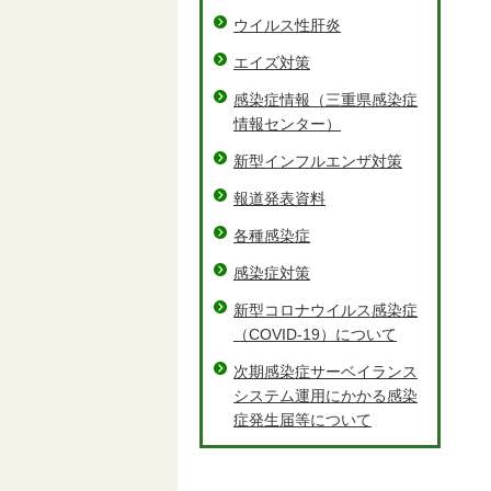
ウイルス性肝炎
エイズ対策
感染症情報（三重県感染症
情報センター）
新型インフルエンザ対策
報道発表資料
各種感染症
感染症対策
新型コロナウイルス感染症
（COVID-19）について
次期感染症サーベイランス
システム運用にかかる感染
症発生届等について