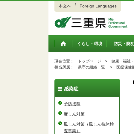
本文へ
Foreign Languages
三重県公式ウェブサイト
くらし・環境
防災・防
トップペ
ージ
現在位置：
トップページ
>
健康・福祉
担当所属：
県庁の組織一覧 >
医療保健
感染症
予防接種
麻しん対策
風しん対策（風しん抗体検
査事業）