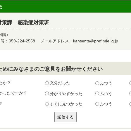
先
対策課 感染症対策班
4階）
：059-224-2558
メールアドレス：
kansenta@pref.mie.lg.jp
ためにみなさまのご意見をお聞かせください
たか？
充分だった
ふつう
かったですか？
分かりやすかった
ふつう
？
すぐに見つかった
ふつう