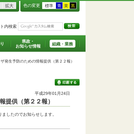
色の変更
拡大
標準
青
黄
黒
ト内検索
県政・
り
組織・業務
お知らせ情報
ザ発生予防のための情報提供（第２２報）
平成29年01月24日
報提供（第２２報）
印刷する
りましたのでお知らせします。