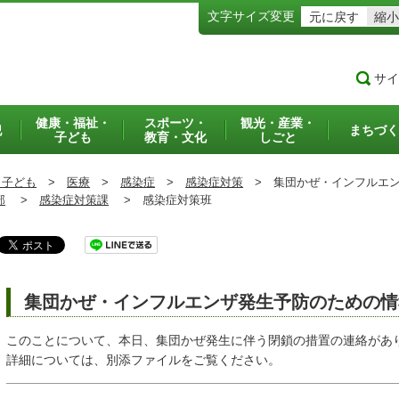
文字サイズ変更
元に戻す
縮小
サイ
健康・福祉・
スポーツ・
観光・産業・
犯
まちづく
子ども
教育・文化
しごと
・子ども
>
医療
>
感染症
>
感染症対策
>
集団かぜ・インフルエン
部
>
感染症対策課
>
感染症対策班
集団かぜ・インフルエンザ発生予防のための情
このことについて、本日、集団かぜ発生に伴う閉鎖の措置の連絡があ
詳細については、別添ファイルをご覧ください。