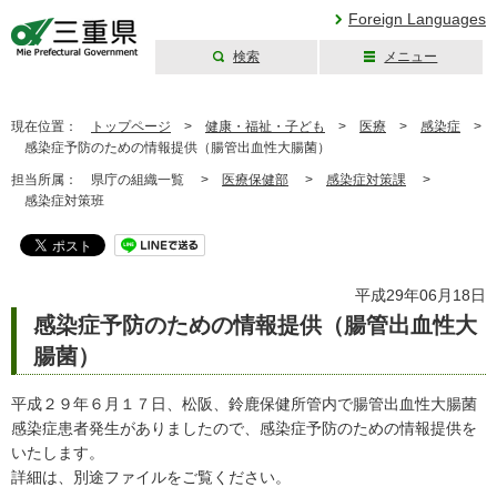
Foreign Languages
検索
メニュー
三重県公式ウェブ
サイト
現在位置：
トップページ
>
健康・福祉・子ども
>
医療
>
感染症
>
感染症予防のための情報提供（腸管出血性大腸菌）
担当所属：
県庁の組織一覧 >
医療保健部
>
感染症対策課
>
感染症対策班
平成29年06月18日
感染症予防のための情報提供（腸管出血性大
腸菌）
平成２９年６月１７日、松阪、鈴鹿保健所管内で腸管出血性大腸菌
感染症患者発生がありましたので、感染症予防のための情報提供を
いたします。
詳細は、別途ファイルをご覧ください。