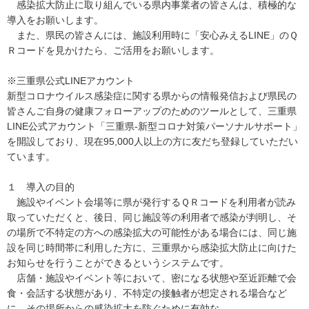
感染拡大防止に取り組んでいる県内事業者の皆さんは、積極的な
導入をお願いします。
また、県民の皆さんには、施設利用時に「安心みえるLINE」のＱ
Ｒコードを見かけたら、ご活用をお願いします。
※三重県公式LINEアカウント
新型コロナウイルス感染症に関する県からの情報発信および県民の
皆さんご自身の健康フォローアップのためのツールとして、三重県
LINE公式アカウント「三重県-新型コロナ対策パーソナルサポート」
を開設しており、現在95,000人以上の方に友だち登録していただい
ています。
１ 導入の目的
施設やイベント会場等に県が発行するＱＲコードを利用者が読み
取っていただくと、後日、同じ施設等の利用者で感染が判明し、そ
の場所で不特定の方への感染拡大の可能性がある場合には、同じ施
設を同じ時間帯に利用した方に、三重県から感染拡大防止に向けた
お知らせを行うことができるというシステムです。
店舗・施設やイベント等において、密になる状態や至近距離で会
食・会話する状態があり、不特定の接触者が想定される場合など
に、その場所からの感染拡大を防ぐために有効な