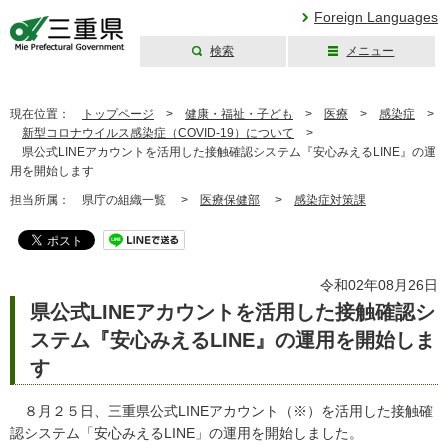
Foreign Languages
検索
メニュー
三重県公式ウェブ
サイト
現在位置：
トップページ
>
健康・福祉・子ども
>
医療
>
感染症
>
新型コロナウイルス感染症（COVID-19）について
>
県公式LINEアカウントを活用した接触確認システム『安心みえるLINE』の運
用を開始します
担当所属：
県庁の組織一覧 >
医療保健部
>
感染症対策課
令和02年08月26日
県公式LINEアカウントを活用した接触確認シ
ステム『安心みえるLINE』の運用を開始しま
す
８月２５日、三重県公式LINEアカウント（※）を活用した接触確
認システム「安心みえるLINE」の運用を開始しました。