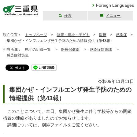
Foreign Languages
検索
メニュー
三重県公式ウェブ
サイト
現在位置：
トップページ
>
健康・福祉・子ども
>
医療
>
感染症
>
集団かぜ・インフルエンザ発生予防のための情報提供（第43報）
担当所属：
県庁の組織一覧 >
医療保健部
>
感染症対策課
>
感染症対策班
令和05年11月11日
集団かぜ・インフルエンザ発生予防のための
情報提供（第43報）
このことについて、本日、集団かぜ発生に伴う学校等からの閉鎖
措置の連絡がありましたのでお知らせします。
詳細については、別添ファイルをご覧ください。