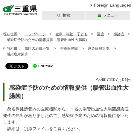
Foreign Languages
検索
メニュー
三重県公式ウェブ
サイト
現在位置：
トップページ
>
健康・福祉・子ども
>
医療
>
感染症
>
感染症予防のための情報提供（腸管出血性大腸菌）
担当所属：
県庁の組織一覧 >
医療保健部
>
感染症対策課
>
感染症対策班
令和07年07月01日
感染症予防のための情報提供（腸管出血性大
腸菌）
桑名保健所管内の医療機関から、１名の腸管出血性大腸菌感染症
発生の届出がありましたので、感染症予防のための情報提供をいた
します。
詳細は、別添ファイルをご覧ください。