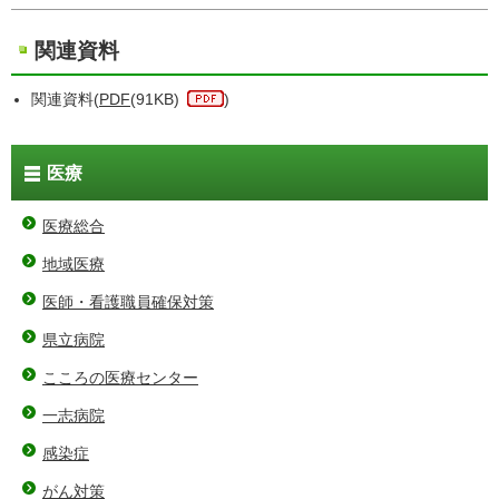
関連資料
関連資料(
PDF
(91KB)
)
医療
医療総合
地域医療
医師・看護職員確保対策
県立病院
こころの医療センター
一志病院
感染症
がん対策