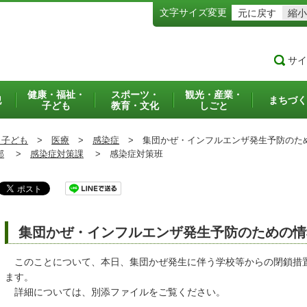
文字サイズ変更
元に戻す
縮小
サイ
健康・福祉・
スポーツ・
観光・産業・
犯
まちづく
子ども
教育・文化
しごと
・子ども
>
医療
>
感染症
>
集団かぜ・インフルエンザ発生予防のた
部
>
感染症対策課
>
感染症対策班
集団かぜ・インフルエンザ発生予防のための情
このことについて、本日、集団かぜ発生に伴う学校等からの閉鎖措
ます。
詳細については、別添ファイルをご覧ください。