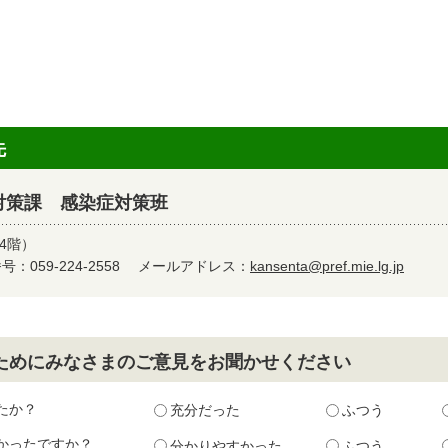
先
対策課 感染症対策班
4階）
：059-224-2558
メールアドレス：
kansenta@pref.mie.lg.jp
ためにみなさまのご意見をお聞かせください
たか？
充分だった
ふつう
かったですか？
分かりやすかった
ふつう