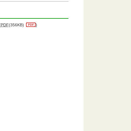
(
PDF
(356KB)
)