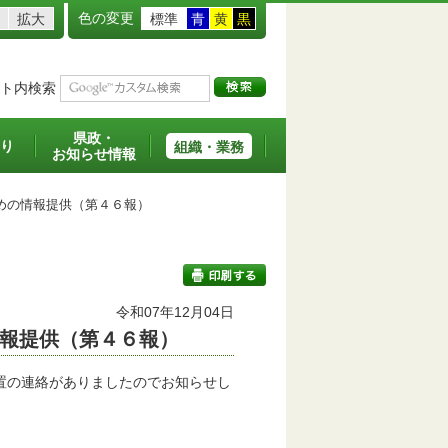
色の変更
拡大
標準
青
黄
黒
ト内検索
県政・
り
組織・業務
お知らせ情報
めの情報提供（第４６報）
令和07年12月04日
報提供（第４６報）
印刷する
置の連絡がありましたのでお知らせし