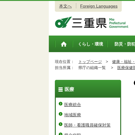
本文へ
Foreign Languages
三重県公式ウェブサイト
くらし・環境
防災・防
トップペ
ージ
現在位置：
トップページ
>
健康・福祉
担当所属：
県庁の組織一覧 >
医療保健
医療
医療総合
地域医療
医師・看護職員確保対策