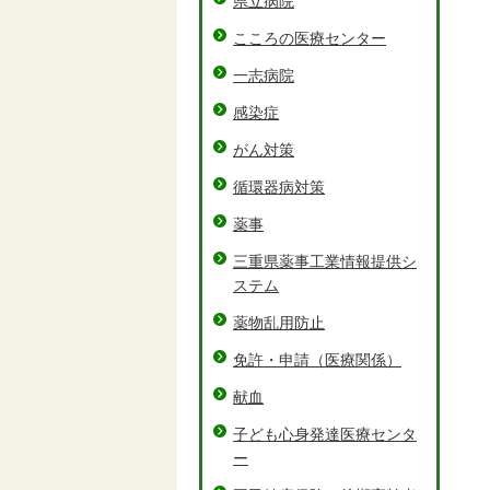
県立病院
こころの医療センター
一志病院
感染症
がん対策
循環器病対策
薬事
三重県薬事工業情報提供シ
ステム
薬物乱用防止
免許・申請（医療関係）
献血
子ども心身発達医療センタ
ー