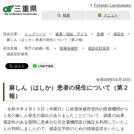
Foreign Languages
検索
メニュー
三重県公式ウェブ
サイト
現在位置：
トップページ
>
健康・福祉・子ども
>
医療
>
感染症
>
麻しん（はしか）患者の発生について（第２報）
担当所属：
県庁の組織一覧 >
医療保健部
>
感染症対策課
>
感染症対策班
令和08年04月16日
麻しん（はしか）患者の発生について（第２
報）
令和８年４月１５日（水曜日）に鈴鹿保健所管内の医療機関から
１名の麻しん発生の届出がありましたことについて、調査の結果、
感染性のある期間に患者が公共交通機関及び施設を利用していたこ
とが判明しましたので、感染症予防のための情報提供をいたしま