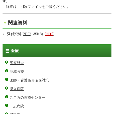
す。
詳細は、別添ファイルをご覧ください。
関連資料
添付資料(
PDF
(135KB)
)
医療
医療総合
地域医療
医師・看護職員確保対策
県立病院
こころの医療センター
一志病院