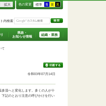
色の変更
拡大
標準
青
黄
黒
ト内検索
県政・
り
組織・業務
お知らせ情報
いて
令和03年07月14日
印刷する
温多湿へと変化します。多くの人が十
、下記のとおり注意の呼びかけを行い