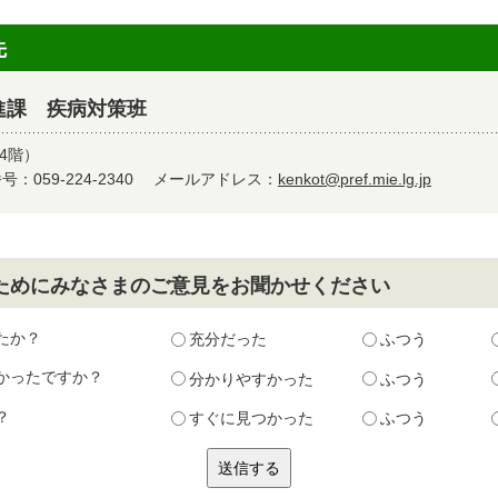
先
進課 疾病対策班
4階）
：059-224-2340
メールアドレス：
kenkot@pref.mie.lg.jp
ためにみなさまのご意見をお聞かせください
たか？
充分だった
ふつう
かったですか？
分かりやすかった
ふつう
？
すぐに見つかった
ふつう