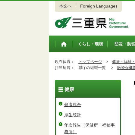
本文へ
Foreign Languages
三重県公式ウェブサイト
くらし・環境
防災・防
トップペ
ージ
現在位置：
トップページ
>
健康・福祉
担当所属：
県庁の組織一覧 >
医療保健
健康
健康総合
厚生統計
年次報告（保健所・福祉事
務所）