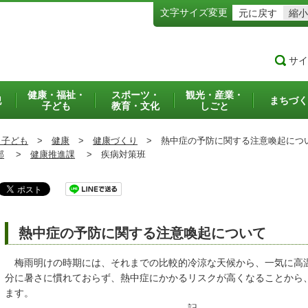
文字サイズ変更
元に戻す
縮小
サイ
健康・福祉・
スポーツ・
観光・産業・
犯
まちづく
子ども
教育・文化
しごと
・子ども
>
健康
>
健康づくり
>
熱中症の予防に関する注意喚起につ
部
>
健康推進課
>
疾病対策班
熱中症の予防に関する注意喚起について
梅雨明けの時期には、それまでの比較的冷涼な天候から、一気に高
分に暑さに慣れておらず、熱中症にかかるリスクが高くなることから
ます。