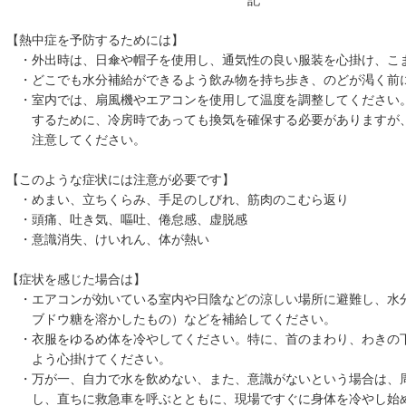
記
【熱中症を予防するためには】
・外出時は、日傘や帽子を使用し、通気性の良い服装を心掛け、こ
・どこでも水分補給ができるよう飲み物を持ち歩き、のどが渇く前
・室内では、扇風機やエアコンを使用して温度を調整してください
するために、冷房時であっても換気を確保する必要がありますが、
注意してください。
【このような症状には注意が必要です】
・めまい、立ちくらみ、手足のしびれ、筋肉のこむら返り
・頭痛、吐き気、嘔吐、倦怠感、虚脱感
・意識消失、けいれん、体が熱い
【症状を感じた場合は】
・エアコンが効いている室内や日陰などの涼しい場所に避難し、水
ブドウ糖を溶かしたもの）などを補給してください。
・衣服をゆるめ体を冷やしてください。特に、首のまわり、わきの
よう心掛けてください。
・万が一、自力で水を飲めない、また、意識がないという場合は、
し、直ちに救急車を呼ぶとともに、現場ですぐに身体を冷やし始