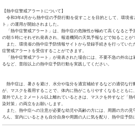
【熱中症警戒アラートについて】
令和3年4月から熱中症の予防行動を促すことを目的として、環境省
ト」の運用が開始されました。
「熱中症警戒アラート」は、熱中症の危険性が極めて高くなると予
の朝５時にそれぞれ発表され、報道機関の天気予報などで知ることが
また、環境省の熱中症予防情報サイトから登録手続きを行っていただく
症警戒アラートを受信することができます。
「熱中症警戒アラート」が発表された場合には、不要不急の外出は
るなど、普段以上の熱中症予防行動を実践してください。
熱中症は、暑さを避け、水分や塩分を適宜補給するなどの適切な行
が、マスクを着用することで、体内に熱がこもりやすくなるとともに
屋外で人と２メートル以上離れているときは、マスクを外すなど「熱
染対策」の両立をお願いします。
また、熱中症への注意が必要な幼児や高齢の方には、周囲の方の見
ろん、室内にいるときも自分自身や周囲の人に気を配り、熱中症予防