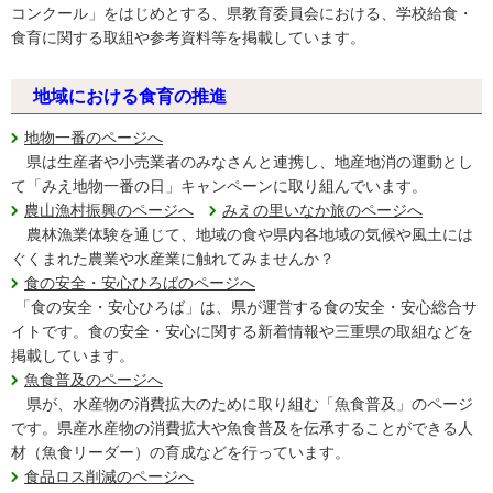
コンクール」をはじめとする、県教育委員会における、学校給食・
食育に関する取組や参考資料等を掲載しています。
地域における食育の推
進
地物一番のページへ
県は生産者や小売業者のみなさんと連携し、地産地消の運動とし
て「みえ地物一番の日」キャンペーンに取り組んでいます。
農山漁村振興のページへ
みえの里いなか旅のページへ
農林漁業体験を通じて、地域の食や県内各地域の気候や風土には
ぐくまれた農業や水産業に触れてみませんか？
食の安全・安心ひろばのページへ
「食の安全・安心ひろば」は、県が運営する食の安全・安心総合サ
イトです。食の安全・安心に関する新着情報や三重県の取組などを
掲載しています。
魚食普及のページへ
県が、水産物の消費拡大のために取り組む「魚食普及」のページ
です。県産水産物の消費拡大や魚食普及を伝承することができる人
材（魚食リーダー）の育成などを行っています。
食品ロス削減のページへ