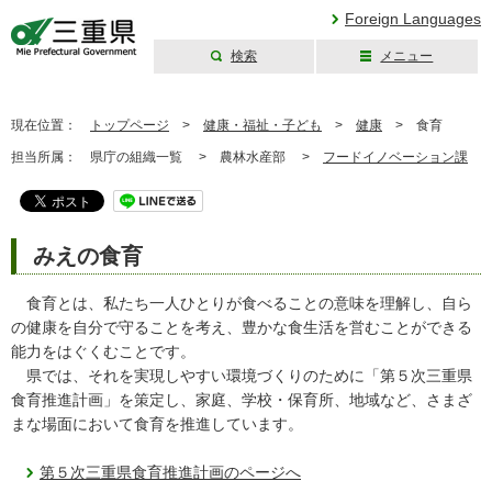
Foreign Languages
検索
メニュー
三重県公式ウェブ
サイト
現在位置：
トップページ
>
健康・福祉・子ども
>
健康
>
食育
担当所属：
県庁の組織一覧 >
農林水産部 >
フードイノベーション課
みえの食育
食育とは、私たち一人ひとりが食べることの意味を理解し、自ら
の健康を自分で守ることを考え、豊かな食生活を営むことができる
能力をはぐくむことです。
県では、それを実現しやすい環境づくりのために「第５次三重県
食育推進計画」を策定し、家庭、学校・保育所、地域など、さまざ
まな場面において食育を推進しています。
第５次三重県食育推進計画のページへ