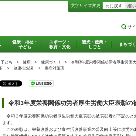
文字サイズ変更
元に戻す
縮小
サイ
健康・福祉・
スポーツ・
観光・産業・
犯
まちづく
子ども
教育・文化
しごと
・子ども
>
健康
>
健康づくり
>
令和3年度栄養関係功労者厚生労働大
部
>
健康推進課
>
疾病対策班
令和3年度栄養関係功労者厚生労働大臣表彰の
令和３年度栄養関係功労者厚生労働大臣表彰の被表彰者が下記のと
ます。
この表彰は、栄養改善および食生活改善事業の普及向上等に功労の