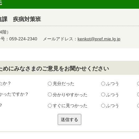
先
進課 疾病対策班
4階）
：059-224-2340
メールアドレス：
kenkot@pref.mie.lg.jp
ためにみなさまのご意見をお聞かせください
たか？
充分だった
ふつう
かったですか？
分かりやすかった
ふつう
？
すぐに見つかった
ふつう