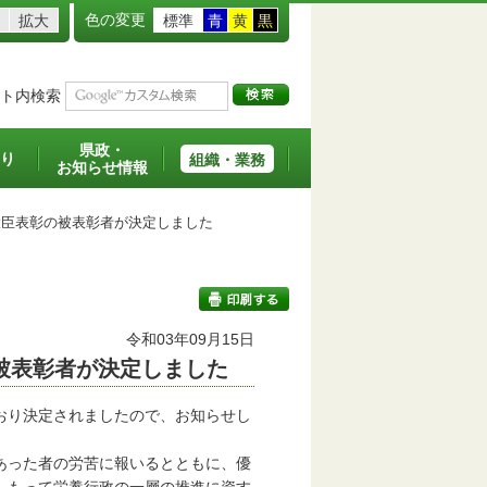
色の変更
拡大
標準
青
黄
黒
ト内検索
県政・
り
組織・業務
お知らせ情報
臣表彰の被表彰者が決定しました
令和03年09月15日
被表彰者が決定しました
印刷する
おり決定されましたので、お知らせし
あった者の労苦に報いるとともに、優