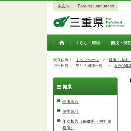
本文へ
Foreign Languages
三重県公式ウェブサイト
くらし・環境
防災・防
トップペ
ージ
現在位置：
トップページ
>
健康・福祉
担当所属：
県庁の組織一覧 >
医療保健
健康
健康総合
厚生統計
年次報告（保健所・福祉事
務所）