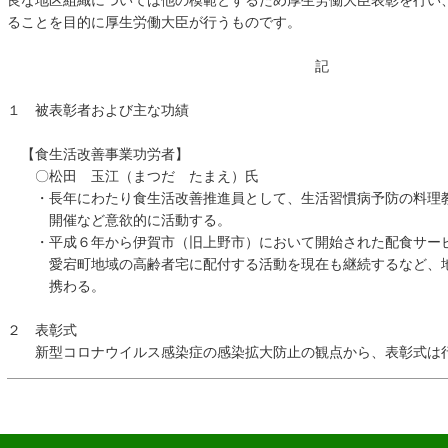
良な地区組織については他の模範とするため厚生労働大臣表彰を行い
ることを目的に厚生労働大臣が行うものです。
記
１ 被表彰者および主な功績
【食生活改善事業功労者】
〇松田 玉江（まつだ たまえ）氏
・長年にわたり食生活改善推進員として、生活習慣病予防の料理
開催など意欲的に活動する。
・平成６年から伊賀市（旧上野市）において開始された配食サー
愛宕町地域の高齢者宅に配付する活動を現在も継続するなど、地
携わる。
２ 表彰式
新型コロナウイルス感染症の感染拡大防止の観点から、表彰式は