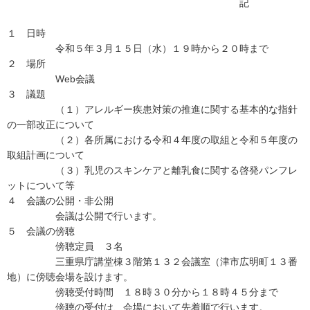
記
１ 日時
令和５年３月１５日（水）１９時から２０時まで
２ 場所
Web会議
３ 議題
（１）アレルギー疾患対策の推進に関する基本的な指針
の一部改正について
（２）各所属における令和４年度の取組と令和５年度の
取組計画について
（３）乳児のスキンケアと離乳食に関する啓発パンフレ
ットについて等
４ 会議の公開・非公開
会議は公開で行います。
５ 会議の傍聴
傍聴定員 ３名
三重県庁講堂棟３階第１３２会議室（津市広明町１３番
地）に傍聴会場を設けます。
傍聴受付時間 １８時３０分から１８時４５分まで
傍聴の受付は、会場において先着順で行います。