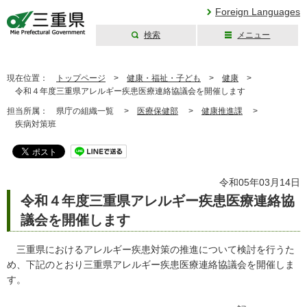
Foreign Languages
検索
メニュー
三重県公式ウェブ
サイト
現在位置：
トップページ
>
健康・福祉・子ども
>
健康
>
令和４年度三重県アレルギー疾患医療連絡協議会を開催します
担当所属：
県庁の組織一覧 >
医療保健部
>
健康推進課
>
疾病対策班
令和05年03月14日
令和４年度三重県アレルギー疾患医療連絡協
議会を開催します
三重県におけるアレルギー疾患対策の推進について検討を行うた
め、下記のとおり三重県アレルギー疾患医療連絡協議会を開催しま
す。